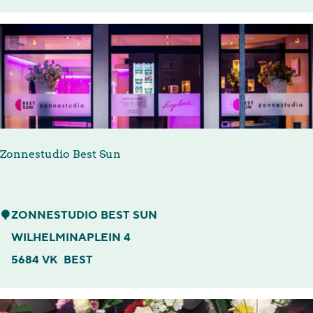
k
e
s
B
e
s
t
Zonnestudio Best Sun
Z
ZONNESTUDIO BEST SUN
o
WILHELMINAPLEIN 4
n
5684 VK
BEST
n
e