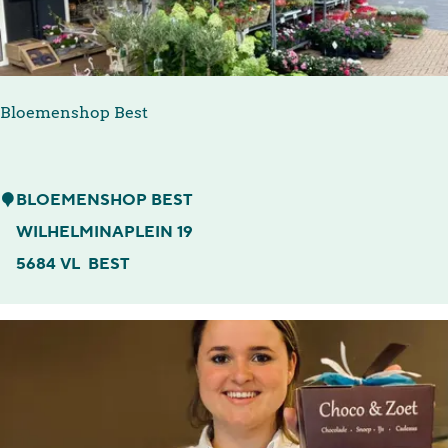
i
e
B
Bloemenshop Best
e
s
t
B
BLOEMENSHOP BEST
l
WILHELMINAPLEIN 19
o
5684 VL
BEST
e
m
e
n
s