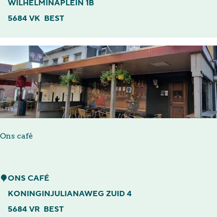
n
WILHELMINAPLEIN 1B
j
5684 VK
BEST
o
y
K
a
p
p
e
Ons café
r
s
O
ONS CAFÉ
n
KONINGINJULIANAWEG ZUID 4
s
5684 VR
BEST