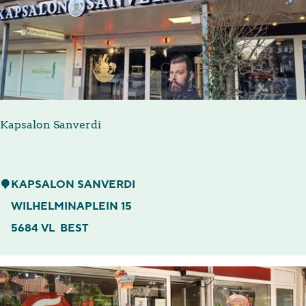
n
o
X
L
M
a
Kapsalon Sanverdi
r
k
e
K
KAPSALON SANVERDI
t
a
WILHELMINAPLEIN 15
p
5684 VL
BEST
s
a
l