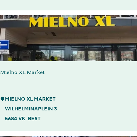
e
r
t
H
e
i
n
Mielno XL Market
M
MIELNO XL MARKET
i
WILHELMINAPLEIN 3
e
5684 VK
BEST
l