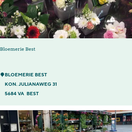
s
t
u
d
i
Bloemerie Best
o
B
e
B
BLOEMERIE BEST
s
l
KON. JULIANAWEG 31
t
o
5684 VA
BEST
S
e
u
m
n
e
r