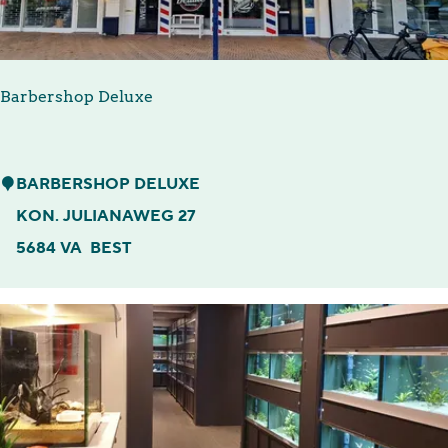
l
v
o
Barbershop Deluxe
o
r
S
B
BARBERSHOP DELUXE
p
a
KON. JULIANAWEG 27
o
r
5684 VA
BEST
r
b
t
e
p
r
r
s
i
h
j
o