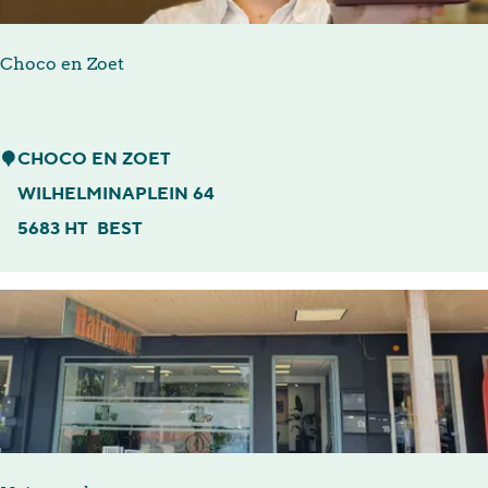
h
o
Choco en Zoet
p
B
e
C
CHOCO EN ZOET
s
h
WILHELMINAPLEIN 64
t
o
5683 HT
BEST
c
o
e
n
Z
o
e