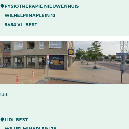
Z
F
FYSIOTHERAPIE NIEUWENHUIS
u
y
WILHELMINAPLEIN 13
i
s
5684 VL
BEST
d
i
o
t
h
e
r
a
Lidl
p
i
e
L
LIDL BEST
N
i