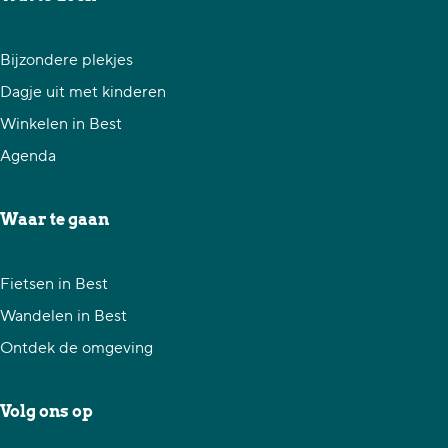
j
d
a
a
G
Bijzondere plekjes
i
a
a
é
Dagje uit met kinderen
g
r
r
r
Winkelen in Best
e
p
d
a
Agenda
p
a
e
r
a
g
v
d
Waar te gaan
g
i
o
i
n
l
Fietsen in Best
n
a
g
Wandelen in Best
a
e
Ontdek de omgeving
n
d
Volg ons op
e
p