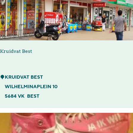
r
i
a
B
e
Kruidvat Best
l
l
a
K
KRUIDVAT BEST
N
r
WILHELMINAPLEIN 10
a
u
5684 VK
BEST
p
i
o
d
l
v
i