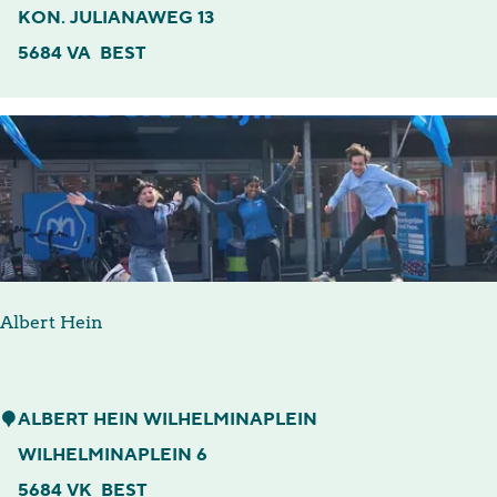
a
e
KON. JULIANAWEG 13
n
l
5684 VA
BEST
Ś
d
l
e
i
r
w
h
k
o
a
f
"
Albert Hein
A
ALBERT HEIN WILHELMINAPLEIN
l
WILHELMINAPLEIN 6
b
5684 VK
BEST