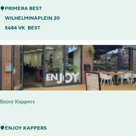
P
PRIMERA BEST
r
WILHELMINAPLEIN 20
i
5684 VK
BEST
m
e
r
a
B
e
s
Enjoy Kappers
t
E
ENJOY KAPPERS