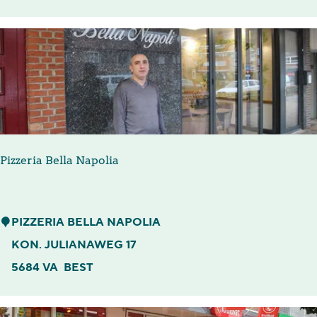
c
a
f
é
Pizzeria Bella Napolia
P
PIZZERIA BELLA NAPOLIA
i
KON. JULIANAWEG 17
z
5684 VA
BEST
z
e