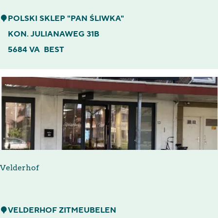
P
POLSKI SKLEP "PAN ŚLIWKA"
o
KON. JULIANAWEG 31B
l
5684 VA
BEST
s
k
i
s
k
l
e
Velderhof
p
"
P
V
VELDERHOF ZITMEUBELEN