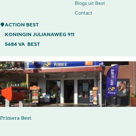
Blogs uit Best
p
p
Contact
:
a
A
ACTION BEST
g
c
KONINGIN JULIANAWEG 911
e
t
5684 VA
BEST
i
o
n
B
e
s
t
Primera Best