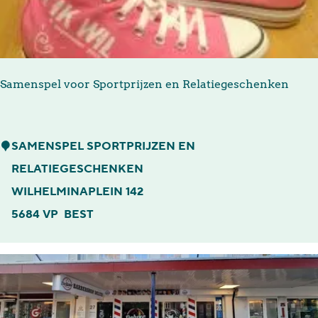
a
a
t
B
e
Samenspel voor Sportprijzen en Relatiegeschenken
s
t
S
SAMENSPEL SPORTPRIJZEN EN
a
RELATIEGESCHENKEN
m
WILHELMINAPLEIN 142
e
5684 VP
BEST
n
s
p
e