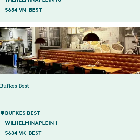
WILHELMINAPLEIN 78
i
d
5684 VN
BEST
e
l
u
w
e
n
h
u
Bufkes Best
i
s
B
BUFKES BEST
u
WILHELMINAPLEIN 1
f
5684 VK
BEST