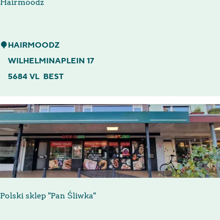
Hairmoodz
t
H
HAIRMOODZ
a
WILHELMINAPLEIN 17
i
5684 VL
BEST
r
m
o
o
d
z
Polski sklep "Pan Śliwka"