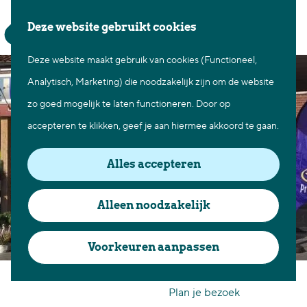
Waar te gaan
Z
K
Deze website gebruikt cookies
Fietsen in Best
o
a
M
Wandelen in Best
Deze website maakt gebruik van cookies (Functioneel,
G
e
a
e
Natuur in Best
Analytisch, Marketing) die noodzakelijk zijn om de website
a
k
r
n
Centrum Best
zo goed mogelijk te laten functioneren. Door op
n
e
t
u
Overnachten in Best
accepteren te klikken, geef je aan hiermee akkoord te gaan.
a
n
Ontdek de omgeving
a
Alles accepteren
r
Over Best
d
Cadeaubon Best
Alleen noodzakelijk
e
Ons populierenverleden
h
Voorkeuren aanpassen
Voor ondernemers en
o
Primera Best
organisatoren
m
Plan je bezoek
e