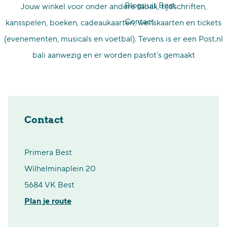
Blogs uit Best
Jouw winkel voor onder andere tabak, tijdschriften,
p
Contact
kansspelen, boeken, cadeaukaarten, wenskaarten en tickets
a
(evenementen, musicals en voetbal). Tevens is er een Post.nl
g
bali aanwezig en er worden pasfot's gemaakt
e
Contact
Primera Best
Wilhelminaplein 20
5684 VK Best
n
Plan je route
a