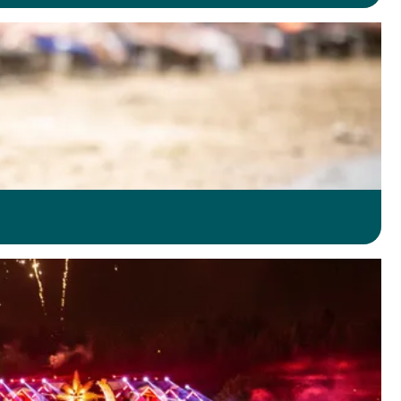
p en neem een frisse duik in het heldere water.
erlijke dagje uit.