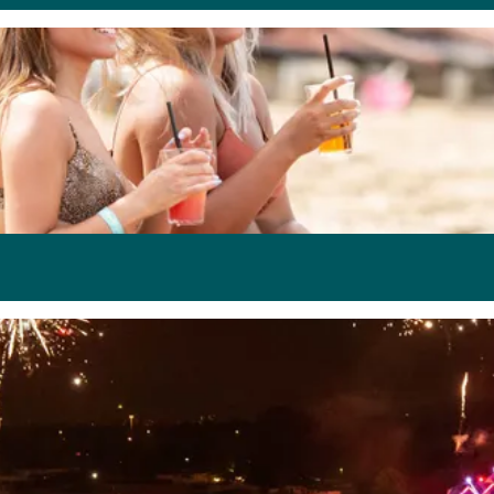
et de kids een groot zandkasteel. Zoek daarna de verkoeling o
. Good food, happy people en beautiful views zorgen voor een he