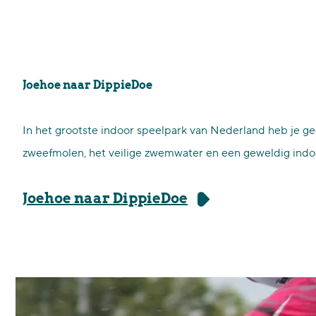
Joehoe naar DippieDoe
In het grootste indoor speelpark van Nederland heb je gee
zweefmolen, het veilige zwemwater en een geweldig indoor
Joehoe naar DippieDoe
W
a