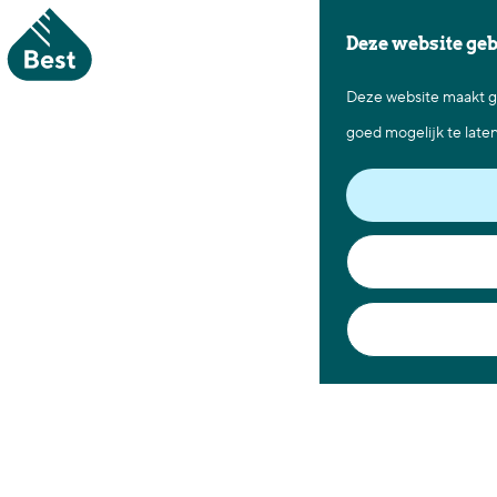
Deze website ge
Deze website maakt ge
G
goed mogelijk te late
a
n
a
a
r
d
e
h
o
m
e