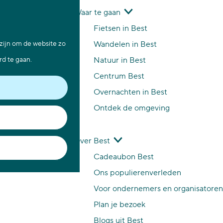
Waar te gaan
Z
K
Fietsen in Best
o
a
M
 zijn om de website zo
Wandelen in Best
e
a
e
rd te gaan.
Natuur in Best
k
r
n
Centrum Best
e
t
u
Overnachten in Best
n
Ontdek de omgeving
Over Best
Cadeaubon Best
Ons populierenverleden
Voor ondernemers en organisatoren
Plan je bezoek
Blogs uit Best