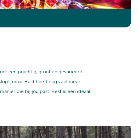
estivals zijn. Check de evenementenkalender voor de
ud: een prachtig, groot en gevarieerd
klopt, maar Best heeft nog véél meer
nier die bij jou past. Best is een ideaal