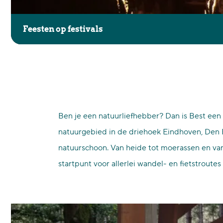
c
e
h
n
Feesten op festivals
c
o
l
Aquabest is een toplocatie voor festivals. Lekker feeste
p
u
komende events!
f
b
e
S
s
u
Ben je een natuurliefhebber? Dan is Best een 
t
n
natuurgebied in de driehoek Eindhoven, Den B
i
r
natuurschoon. Van heide tot moerassen en van v
v
i
startpunt voor allerlei wandel- en fietstroutes
a
s
l
e
s
F