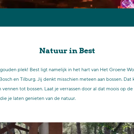
n op het strand, nabij het watere. Logisch dat er regelmatig f
Natuur in Best
gouden plek! Best ligt namelijk in het hart van Het Groene Wo
osch en Tilburg. Jij denkt misschien meteen aan bossen. Dat 
ennen tot bossen. Laat je verrassen door al dat moois op de ma
 die je laten genieten van de natuur.