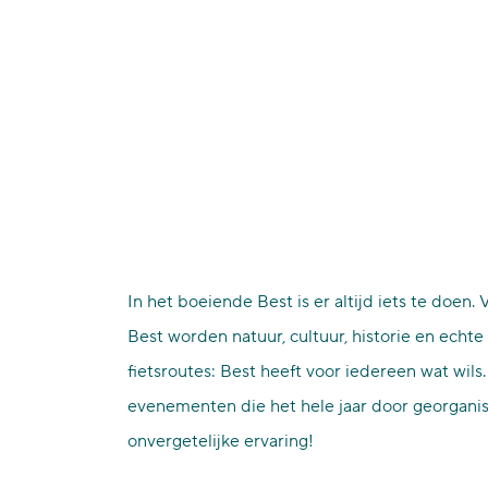
p
a
g
e
In het boeiende Best is er altijd iets te doen. 
Best worden natuur, cultuur, historie en echt
fietsroutes: Best heeft voor iedereen wat wil
evenementen die het hele jaar door georganise
onvergetelijke ervaring!