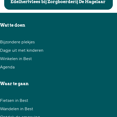
a
Edelhertvlees bij Zorgboerderij De Hagelaar
l
t
a
m
Vers edelhertvlees, heerlijk voor tijdens de koude
v
r
e
herfst- en winterdagen.
l
Wat te doen
d
e
e
b
r
e
Bijzondere plekjes
e
s
Dagje uit met kinderen
i
b
Winkelen in Best
e
i
Agenda
n
j
Z
Waar te gaan
o
r
Fietsen in Best
g
Wandelen in Best
b