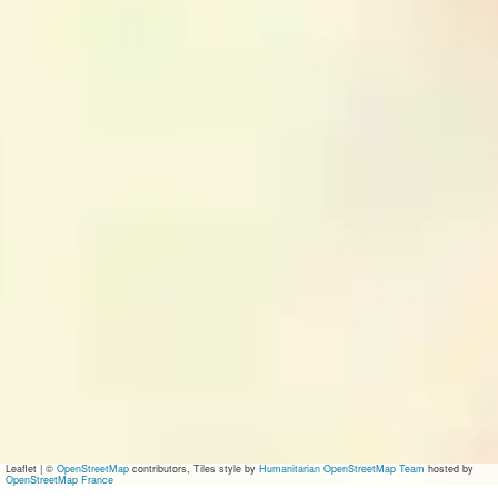
Leaflet
|
©
OpenStreetMap
contributors, Tiles style by
Humanitarian OpenStreetMap Team
hosted by
OpenStreetMap France