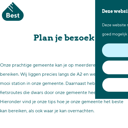
Deze websi
Ga voorbereid op pad
Deze website m
G
goed mogelijk 
Plan je bezoek
a
n
a
a
Onze prachtige gemeente kan je op meerdere manieren
r
bereiken. Wij liggen precies langs de A2 en we hebben een
d
mooi station in onze gemeente. Daarnaast hebben we diverse
e
fietsroutes die dwars door onze gemeente heen gaan.
h
Hieronder vind je onze tips hoe je onze gemeente het beste
o
kan bereiken, als ook waar je kan overnachten.
m
e