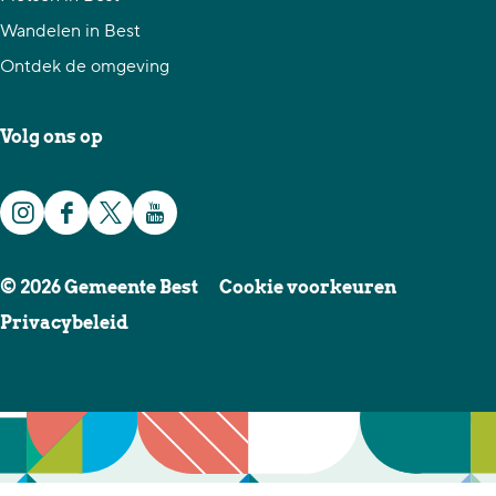
Wandelen in Best
Ontdek de omgeving
Volg ons op
I
F
X
Y
n
a
G
o
© 2026 Gemeente Best
Cookie voorkeuren
s
c
e
u
Privacybeleid
t
e
m
T
a
b
e
u
g
o
e
b
r
o
n
e
a
k
t
G