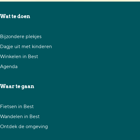
Leaflet
|
©
OpenStreetMap
contributors, Tiles style by
Humanitarian OpenStreetMap Team
hosted by
OpenStreetMap France
Wat te doen
Bijzondere plekjes
Dagje uit met kinderen
Winkelen in Best
Agenda
Waar te gaan
Fietsen in Best
Wandelen in Best
Ontdek de omgeving