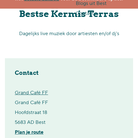
Blogs uit Best
p
Bestse Kermis Terras
Contact
a
g
Dagelijks live muziek door artiesten en/of dj's
e
Contact
Grand Café FF
Grand Café FF
Hoofdstraat 18
5683 AD Best
n
Plan je route