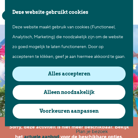
Waar te gaan
Z
K
Deze website gebruikt cookies
Fietsen in Best
o
a
M
Wandelen in Best
Deze website maakt gebruik van cookies (Functioneel,
G
e
a
e
Natuur in Best
Analytisch, Marketing) die noodzakelijk zijn om de website
a
k
r
n
Centrum Best
zo goed mogelijk te laten functioneren. Door op
n
e
t
u
Overnachten in Best
accepteren te klikken, geef je aan hiermee akkoord te gaan.
a
n
Ontdek de omgeving
a
Alles accepteren
r
Over Best
d
Cadeaubon Best
Alleen noodzakelijk
e
Ons populierenverleden
h
Voorkeuren aanpassen
Voor ondernemers en
o
organisatoren
Sorry, deze activiteit is niet meer beschikbaar. Bekijk
m
Plan je bezoek
het
actuele aanbod
voor de beschikbare opties.
e