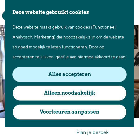
Waar te gaan
Z
K
Deze website gebruikt cookies
Fietsen in Best
o
a
M
Wandelen in Best
Deze website maakt gebruik van cookies (Functioneel,
G
e
a
e
Natuur in Best
Analytisch, Marketing) die noodzakelijk zijn om de website
a
k
r
n
Centrum Best
zo goed mogelijk te laten functioneren. Door op
n
e
t
u
Overnachten in Best
accepteren te klikken, geef je aan hiermee akkoord te gaan.
a
n
Ontdek de omgeving
a
Alles accepteren
r
Over Best
d
Cadeaubon Best
Alleen noodzakelijk
e
Ons populierenverleden
h
Voorkeuren aanpassen
Voor ondernemers en
o
Grand Café FF
organisatoren
m
Plan je bezoek
e