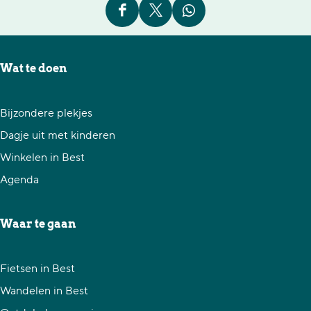
D
D
D
e
e
e
e
e
e
Wat te doen
l
l
l
d
d
d
Bijzondere plekjes
e
e
e
Dagje uit met kinderen
z
z
z
Winkelen in Best
e
e
e
Agenda
p
p
p
a
a
a
Waar te gaan
g
g
g
i
i
i
Fietsen in Best
n
n
n
Wandelen in Best
a
a
a