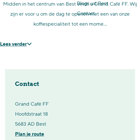
Blogs uit Best
Midden in het centrum van Best vindt u Grand Café FF. Wij
p
Contact
zijn er voor u om de dag te openen met een van onze
a
koffiespecialiteit tot een mome…
g
e
Lees verder
Contact
Grand Café FF
Hoofdstraat 18
5683 AD Best
n
Plan je route