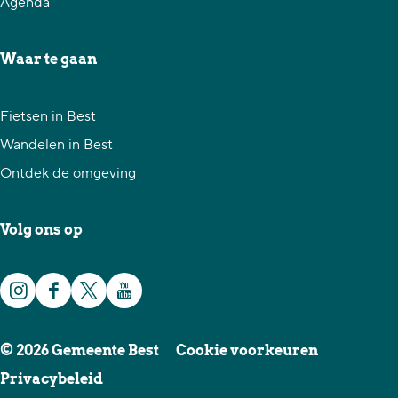
Agenda
Waar te gaan
Fietsen in Best
Wandelen in Best
Ontdek de omgeving
Volg ons op
I
F
X
Y
n
a
G
o
© 2026 Gemeente Best
Cookie voorkeuren
s
c
e
u
Privacybeleid
t
e
m
T