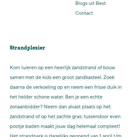
Blogs uit Best
p
Contact
a
g
e
Strandplezier
Kom luieren op een heerlijk zandstrand of bouw
samen met de kids een groot zandkasteel. Zoek
daarna de verkoeling op en neem een frisse duik in
het helder schone water. Ben je een echte
zonaanbidder? Neem dan alvast plaats op het
zandstrand of op het zachte gras; tussendoor even
pootje baden maakt jouw dag helemaal compleet!
Het strandpark is dagelijks geopend van 1 april t/m