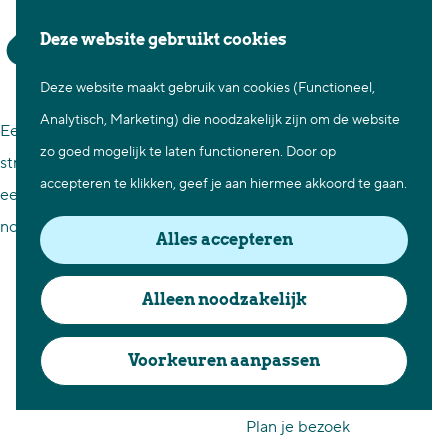
Waar te gaan
Z
K
Deze website gebruikt cookies
Fietsen in Best
Genieten bij
o
a
M
Wandelen in Best
Deze website maakt gebruik van cookies (Functioneel,
G
e
a
e
Aquabest
Natuur in Best
Analytisch, Marketing) die noodzakelijk zijn om de website
a
k
r
n
Een dagje luieren of juist actief ontspannen? Genieten van
Centrum Best
zo goed mogelijk te laten functioneren. Door op
n
e
t
u
strand en water? Waterskiën of wakeboarden? Feesten bij
Overnachten in Best
accepteren te klikken, geef je aan hiermee akkoord te gaan.
a
n
een beachclub? Of uit je dak gaan op een festival? Dit - en
Ontdek de omgeving
a
nog veel meer - kan allemaal bij recreatiepark Aquabest
Alles accepteren
r
Over Best
d
Cadeaubon Best
Alleen noodzakelijk
e
Ons populierenverleden
h
Voorkeuren aanpassen
Voor ondernemers en
o
organisatoren
m
Plan je bezoek
e