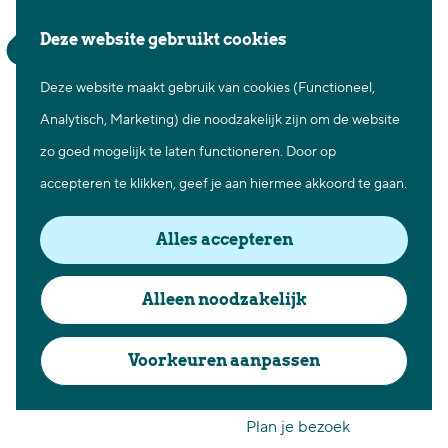
Waar te gaan
Z
K
Deze website gebruikt cookies
Fietsen in Best
o
a
M
Wandelen in Best
Deze website maakt gebruik van cookies (Functioneel,
G
e
a
e
Natuur in Best
Analytisch, Marketing) die noodzakelijk zijn om de website
a
k
r
n
Centrum Best
zo goed mogelijk te laten functioneren. Door op
n
e
t
u
Overnachten in Best
accepteren te klikken, geef je aan hiermee akkoord te gaan.
a
n
Ontdek de omgeving
a
Alles accepteren
r
Over Best
d
Cadeaubon Best
Alleen noodzakelijk
Jouw locatie
e
Ons populierenverleden
in Best
h
Voorkeuren aanpassen
Voor ondernemers en
o
organisatoren
m
Plan je bezoek
e