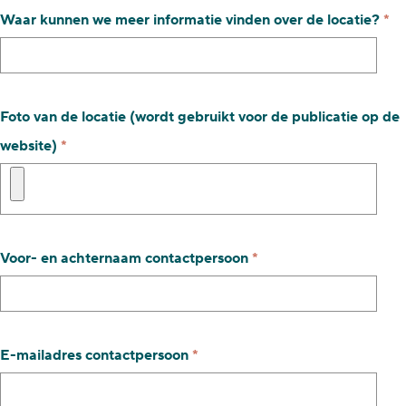
p
v
Waar kunnen we meer informatie vinden over de locatie?
*
l
e
i
r
c
p
Foto van de locatie (wordt gebruikt voor de publicatie op de
h
l
v
website)
*
t
i
e
c
r
h
p
t
v
Voor- en achternaam contactpersoon
*
l
e
i
r
c
p
h
v
E-mailadres contactpersoon
*
l
t
e
i