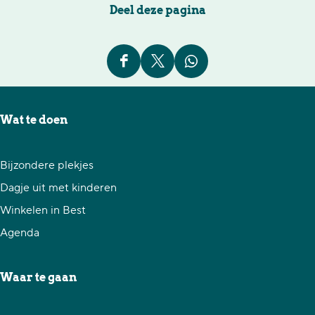
Deel deze pagina
D
D
D
e
e
e
e
e
e
Wat te doen
l
l
l
d
d
d
Bijzondere plekjes
e
e
e
Dagje uit met kinderen
z
z
z
Winkelen in Best
e
e
e
Agenda
p
p
p
a
a
a
Waar te gaan
g
g
g