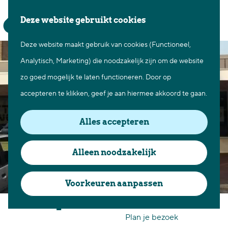
Waar te gaan
Z
K
Deze website gebruikt cookies
Fietsen in Best
o
a
M
Wandelen in Best
Deze website maakt gebruik van cookies (Functioneel,
G
e
a
e
Natuur in Best
Analytisch, Marketing) die noodzakelijk zijn om de website
a
k
r
n
Centrum Best
zo goed mogelijk te laten functioneren. Door op
n
e
t
u
Overnachten in Best
accepteren te klikken, geef je aan hiermee akkoord te gaan.
a
n
Ontdek de omgeving
a
Alles accepteren
r
Over Best
d
Cadeaubon Best
Alleen noodzakelijk
e
Ons populierenverleden
h
Voorkeuren aanpassen
Voor ondernemers en
o
Anytime Fitness Best
organisatoren
m
Plan je bezoek
e