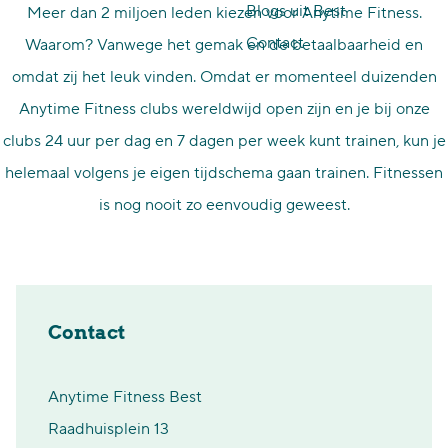
Blogs uit Best
Meer dan 2 miljoen leden kiezen voor Anytime Fitness.
p
Contact
Waarom? Vanwege het gemak en de betaalbaarheid en
a
omdat zij het leuk vinden. Omdat er momenteel duizenden
g
Anytime Fitness clubs wereldwijd open zijn en je bij onze
e
clubs 24 uur per dag en 7 dagen per week kunt trainen, kun je
helemaal volgens je eigen tijdschema gaan trainen. Fitnessen
is nog nooit zo eenvoudig geweest.
Contact
Anytime Fitness Best
Raadhuisplein 13