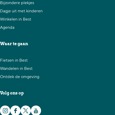
d
d
d
Bijzondere plekjes
e
e
e
Dagje uit met kinderen
z
z
z
Winkelen in Best
e
e
e
Agenda
p
p
p
a
a
a
Waar te gaan
g
g
g
i
i
i
Fietsen in Best
n
n
n
Wandelen in Best
a
a
a
Ontdek de omgeving
o
o
o
p
p
p
Volg ons op
F
X
W
a
h
I
F
X
Y