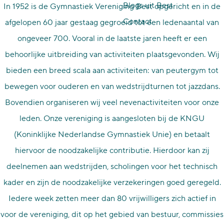
Blogs uit Best
In 1952 is de Gymnastiek Vereniging Best opgericht en in de
p
Contact
afgelopen 60 jaar gestaag gegroeid tot een ledenaantal van
a
ongeveer 700. Vooral in de laatste jaren heeft er een
g
behoorlijke uitbreiding van activiteiten plaatsgevonden. Wij
e
bieden een breed scala aan activiteiten: van peutergym tot
bewegen voor ouderen en van wedstrijdturnen tot jazzdans.
Bovendien organiseren wij veel nevenactiviteiten voor onze
leden. Onze vereniging is aangesloten bij de KNGU
(Koninklijke Nederlandse Gymnastiek Unie) en betaalt
hiervoor de noodzakelijke contributie. Hierdoor kan zij
deelnemen aan wedstrijden, scholingen voor het technisch
kader en zijn de noodzakelijke verzekeringen goed geregeld.
Iedere week zetten meer dan 80 vrijwilligers zich actief in
voor de vereniging, dit op het gebied van bestuur, commissies