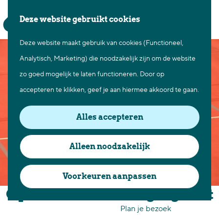
Waar te gaan
Z
K
Deze website gebruikt cookies
Fietsen in Best
o
a
M
Wandelen in Best
Deze website maakt gebruik van cookies (Functioneel,
G
e
a
e
Natuur in Best
Analytisch, Marketing) die noodzakelijk zijn om de website
a
k
r
n
Centrum Best
zo goed mogelijk te laten functioneren. Door op
n
e
t
u
Overnachten in Best
accepteren te klikken, geef je aan hiermee akkoord te gaan.
a
n
Ontdek de omgeving
a
Alles accepteren
r
Over Best
d
Cadeaubon Best
Alleen noodzakelijk
e
Ons populierenverleden
h
Voorkeuren aanpassen
Voor ondernemers en
o
Gymnastiekvereniging Best
organisatoren
m
Plan je bezoek
e