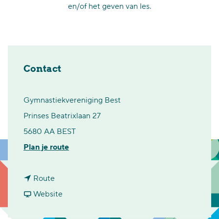
en/of het geven van les.
Contact
Gymnastiekvereniging Best
Prinses Beatrixlaan 27
5680 AA BEST
n
Plan je route
a
n
a
Route
a
v
r
Website
a
a
G