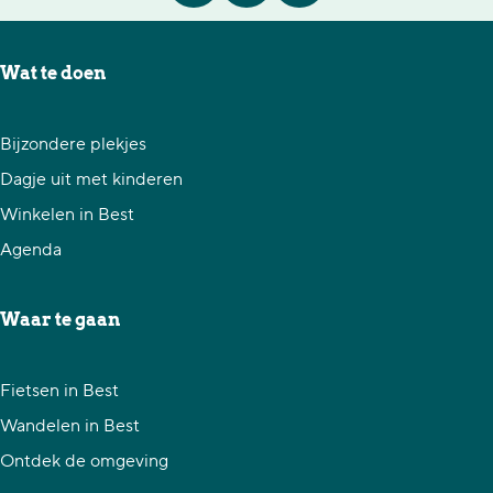
e
e
e
e
e
e
Wat te doen
l
l
l
d
d
d
Bijzondere plekjes
e
e
e
Dagje uit met kinderen
z
z
z
Winkelen in Best
e
e
e
Agenda
p
p
p
a
a
a
Waar te gaan
g
g
g
i
i
i
Fietsen in Best
n
n
n
Wandelen in Best
a
a
a
Ontdek de omgeving
o
o
o