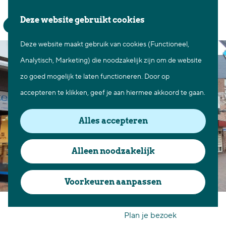
Waar te gaan
Z
K
Deze website gebruikt cookies
Fietsen in Best
o
a
M
Wandelen in Best
Deze website maakt gebruik van cookies (Functioneel,
G
e
a
e
Natuur in Best
Analytisch, Marketing) die noodzakelijk zijn om de website
a
k
r
n
Centrum Best
zo goed mogelijk te laten functioneren. Door op
n
e
t
u
Overnachten in Best
accepteren te klikken, geef je aan hiermee akkoord te gaan.
a
n
Ontdek de omgeving
a
Alles accepteren
r
Over Best
d
Cadeaubon Best
Alleen noodzakelijk
e
Ons populierenverleden
h
Voorkeuren aanpassen
Voor ondernemers en
o
Foto Aartsen
organisatoren
m
Plan je bezoek
e