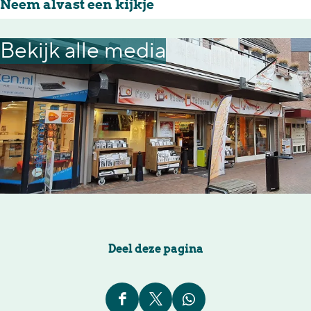
Neem alvast een kijkje
Bekijk alle media
Deel deze pagina
D
D
D