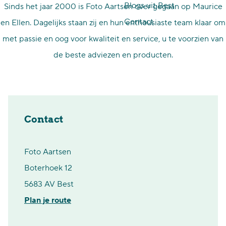
Blogs uit Best
Sinds het jaar 2000 is Foto Aartsen over gegaan op Maurice
p
Contact
en Ellen. Dagelijks staan zij en hun enthousiaste team klaar om
a
met passie en oog voor kwaliteit en service, u te voorzien van
g
de beste adviezen en producten.
e
Contact
Foto Aartsen
Boterhoek 12
5683 AV Best
n
Plan je route
a