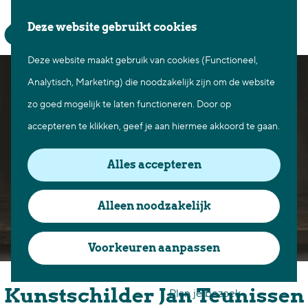
Waar te gaan
Z
K
Deze website gebruikt cookies
Fietsen in Best
o
a
M
Wandelen in Best
Deze website maakt gebruik van cookies (Functioneel,
G
e
a
e
Natuur in Best
Analytisch, Marketing) die noodzakelijk zijn om de website
a
k
r
n
Centrum Best
zo goed mogelijk te laten functioneren. Door op
n
e
t
u
Overnachten in Best
accepteren te klikken, geef je aan hiermee akkoord te gaan.
a
n
Ontdek de omgeving
a
Alles accepteren
r
Over Best
d
Cadeaubon Best
Alleen noodzakelijk
e
Ons populierenverleden
h
Voorkeuren aanpassen
Voor ondernemers en
o
Atelier / Galerie
organisatoren
m
Kunstschilder Jan Teunissen
Plan je bezoek
e