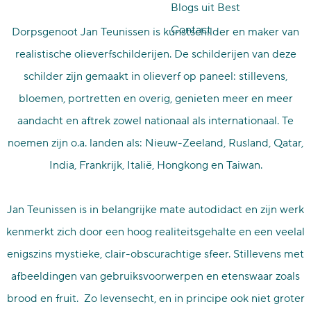
Blogs uit Best
p
Contact
Dorpsgenoot Jan Teunissen is kunstschilder en maker van
a
realistische olieverfschilderijen. De schilderijen van deze
g
schilder zijn gemaakt in olieverf op paneel: stillevens,
e
bloemen, portretten en overig, genieten meer en meer
aandacht en aftrek zowel nationaal als internationaal. Te
noemen zijn o.a. landen als: Nieuw-Zeeland, Rusland, Qatar,
India, Frankrijk, Italië, Hongkong en Taiwan.
Jan Teunissen is in belangrijke mate autodidact en zijn werk
kenmerkt zich door een hoog realiteitsgehalte en een veelal
enigszins mystieke, clair-obscurachtige sfeer. Stillevens met
afbeeldingen van gebruiksvoorwerpen en etenswaar zoals
brood en fruit. Zo levensecht, en in principe ook niet groter