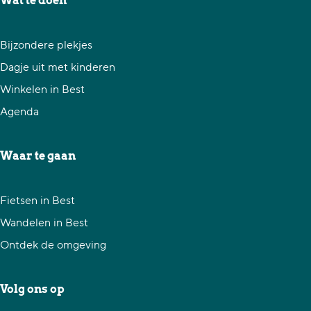
Wat te doen
a
a
a
:
r
r
r
Bijzondere plekjes
d
p
p
Dagje uit met kinderen
e
a
a
Winkelen in Best
v
g
g
Agenda
o
i
i
r
n
n
Waar te gaan
i
a
a
g
Fietsen in Best
e
Wandelen in Best
p
Ontdek de omgeving
a
g
Volg ons op
i