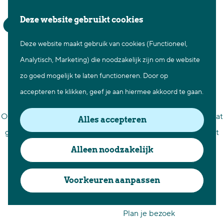
Waar te gaan
Z
K
Deze website gebruikt cookies
Fietsen in Best
o
a
M
Wandelen in Best
Deze website maakt gebruik van cookies (Functioneel,
G
e
a
e
Natuur in Best
Agenda
Analytisch, Marketing) die noodzakelijk zijn om de website
a
k
r
n
Centrum Best
zo goed mogelijk te laten functioneren. Door op
n
e
t
u
Overnachten in Best
accepteren te klikken, geef je aan hiermee akkoord te gaan.
a
n
Ontdek de omgeving
a
Organiseer je een evenement of activiteit in Best en wil je dat
Alles accepteren
r
graag bij ons in de evenementkalender laten plaatsen? Laat
Over Best
d
het ons dan hieronder weten.
Cadeaubon Best
Alleen noodzakelijk
e
Ons populierenverleden
h
Voorkeuren aanpassen
Voor ondernemers en
Meld jouw activiteit aan!
o
organisatoren
m
Plan je bezoek
W
W
S
e