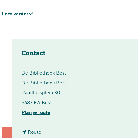
Lees verder
Contact
De Bibliotheek Best
De Bibliotheek Best
Raadhuisplein 30
5683 EA Best
n
Plan je route
a
n
a
Route