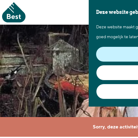
Deze website ge
Deze website maakt ge
G
goed mogelijk te late
a
n
a
a
r
d
e
h
o
Sorry, deze activite
m
e