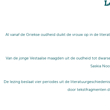
L
p
a
g
e
Al vanaf de Griekse oudheid duikt de vrouw op in de litera
Van de jonge Vestaalse maagden uit de oudheid tot dwarse 
Saskia Noo
De lezing beslaat vier periodes uit de literatuurgeschieden
door tekstfragmenten di