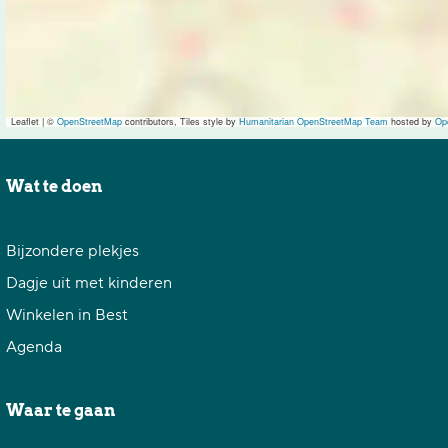
u
r
u
r
Leaflet
|
©
OpenStreetMap
contributors, Tiles style by
Humanitarian OpenStreetMap Team
hosted by
Op
Wat te doen
Bijzondere plekjes
Dagje uit met kinderen
Winkelen in Best
Agenda
Waar te gaan