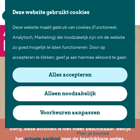
Waar te gaan
Z
K
Deze website gebruikt cookies
Fietsen in Best
o
a
M
Wandelen in Best
Deze website maakt gebruik van cookies (Functioneel,
G
e
a
e
Natuur in Best
Analytisch, Marketing) die noodzakelijk zijn om de website
a
k
r
n
Centrum Best
zo goed mogelijk te laten functioneren. Door op
n
e
t
u
Overnachten in Best
accepteren te klikken, geef je aan hiermee akkoord te gaan.
a
n
Ontdek de omgeving
a
Alles accepteren
r
Over Best
d
Cadeaubon Best
Alleen noodzakelijk
e
Ons populierenverleden
h
Voorkeuren aanpassen
Voor ondernemers en
o
organisatoren
Sorry, deze activiteit is niet meer beschikbaar. Bekijk
m
Plan je bezoek
het
actuele aanbod
voor de beschikbare opties.
e