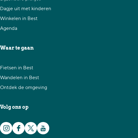
n
-
Dagje uit met kinderen
t
O
Winkelen in Best
-
d
Agenda
O
u
d
l
Waar te gaan
u
p
l
h
Fietsen in Best
p
u
Wandelen in Best
h
s
Ontdek de omgeving
u
k
s
e
Volg ons op
k
r
e
k
r
I
F
X
Y