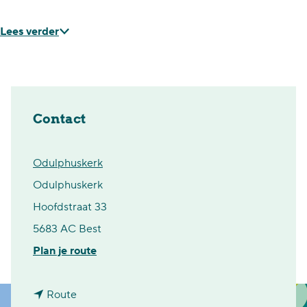
Lees verder
Contact
Odulphuskerk
Odulphuskerk
Hoofdstraat 33
5683 AC Best
n
Plan je route
a
n
a
Route