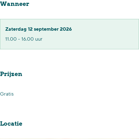
Wanneer
s
a
m
r
a
k
Zaterdag 12 september 2026
r
t
11.00 - 16.00 uur
k
t
Prijzen
Gratis
Locatie