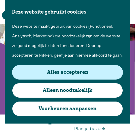
Waar te gaan
Z
K
Deze website gebruikt cookies
Fietsen in Best
o
a
M
Wandelen in Best
Deze website maakt gebruik van cookies (Functioneel,
G
e
a
e
Natuur in Best
Analytisch, Marketing) die noodzakelijk zijn om de website
a
k
r
n
Centrum Best
zo goed mogelijk te laten functioneren. Door op
n
e
t
u
Overnachten in Best
accepteren te klikken, geef je aan hiermee akkoord te gaan.
a
n
Ontdek de omgeving
a
Alles accepteren
r
Over Best
d
Cadeaubon Best
Alleen noodzakelijk
e
Ons populierenverleden
h
Voorkeuren aanpassen
Voor ondernemers en
o
60 plus markt
organisatoren
m
Plan je bezoek
e