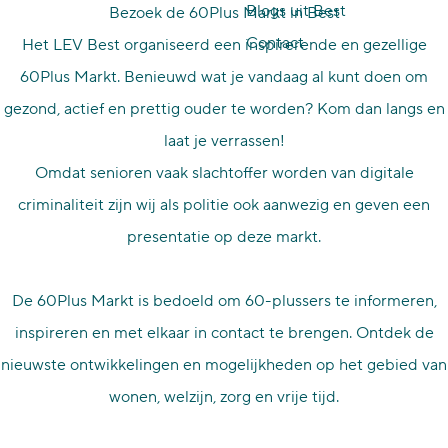
Blogs uit Best
Bezoek de 60Plus Markt in Best
p
Contact
Het LEV Best organiseerd een inspirerende en gezellige
a
60Plus Markt. Benieuwd wat je vandaag al kunt doen om
g
gezond, actief en prettig ouder te worden? Kom dan langs en
e
laat je verrassen!
Omdat senioren vaak slachtoffer worden van digitale
criminaliteit zijn wij als politie ook aanwezig en geven een
presentatie op deze markt.
De 60Plus Markt is bedoeld om 60-plussers te informeren,
inspireren en met elkaar in contact te brengen. Ontdek de
nieuwste ontwikkelingen en mogelijkheden op het gebied van
wonen, welzijn, zorg en vrije tijd.