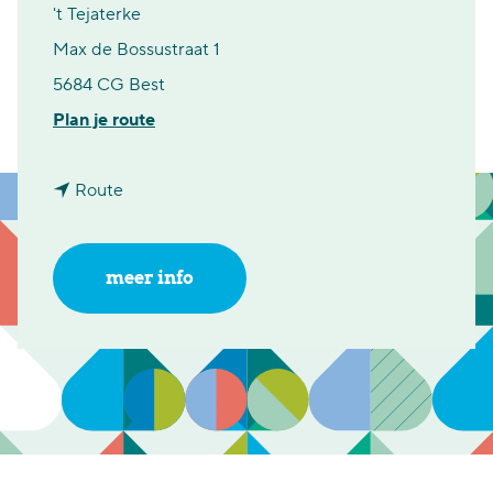
't Tejaterke
Max de Bossustraat 1
5684 CG Best
n
Plan je route
a
n
a
Route
a
r
a
6
meer info
r
0
6
p
0
l
p
u
l
s
u
m