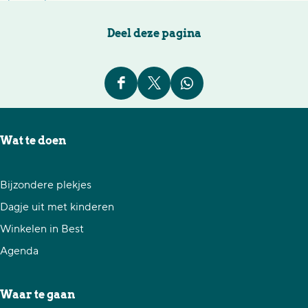
Deel deze pagina
D
D
D
e
e
e
e
e
e
Wat te doen
l
l
l
d
d
d
Bijzondere plekjes
e
e
e
Dagje uit met kinderen
z
z
z
Winkelen in Best
e
e
e
Agenda
p
p
p
a
a
a
Waar te gaan