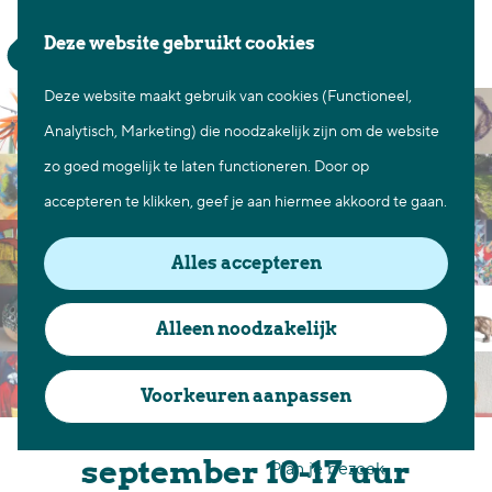
Waar te gaan
Z
K
Deze website gebruikt cookies
Fietsen in Best
o
a
M
Wandelen in Best
Deze website maakt gebruik van cookies (Functioneel,
G
e
a
e
Natuur in Best
Analytisch, Marketing) die noodzakelijk zijn om de website
a
k
r
n
Centrum Best
zo goed mogelijk te laten functioneren. Door op
n
e
t
u
Overnachten in Best
accepteren te klikken, geef je aan hiermee akkoord te gaan.
a
n
Ontdek de omgeving
a
Alles accepteren
r
Over Best
d
Cadeaubon Best
Alleen noodzakelijk
e
Ons populierenverleden
h
Voorkeuren aanpassen
Voor ondernemers en
o
Kunstroute 19 en 20
organisatoren
m
september 10-17 uur
Plan je bezoek
e