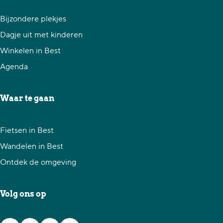
l
l
l
d
d
d
Bijzondere plekjes
e
e
e
Dagje uit met kinderen
z
z
z
Winkelen in Best
e
e
e
Agenda
p
p
p
a
a
a
Waar te gaan
g
g
g
i
i
i
Fietsen in Best
n
n
n
Wandelen in Best
a
a
a
Ontdek de omgeving
o
o
o
p
p
p
Volg ons op
F
X
W