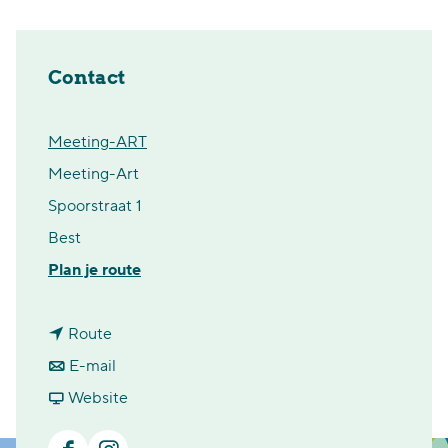
Contact
Meeting-ART
Meeting-Art
Spoorstraat 1
Best
n
Plan je route
a
n
a
Route
a
n
r
E-mail
a
a
v
K
Website
r
a
a
u