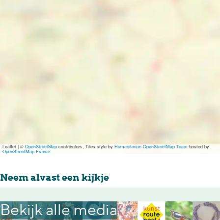
1
-
-
u
7
1
1
u
u
7
7
r
u
u
u
r
u
u
r
r
Leaflet
|
©
OpenStreetMap
contributors, Tiles style by
Humanitarian OpenStreetMap Team
hosted by
OpenStreetMap France
Neem alvast een kijkje
Bekijk alle media