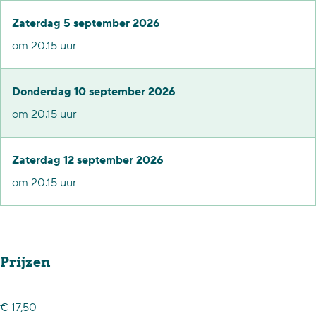
e
r
Zaterdag 5 september 2026
e
d
om 20.15 uur
r
e
d
o
Donderdag 10 september 2026
e
o
om 20.15 uur
o
r
o
l
Zaterdag 12 september 2026
r
o
om 20.15 uur
l
g
o
v
g
o
v
o
Prijzen
o
r
o
b
€ 17,50