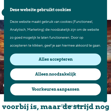
Waar te gaan
Z
K
Deze website gebruikt cookies
Fietsen in Best
o
a
M
Wandelen in Best
Deze website maakt gebruik van cookies (Functioneel,
G
e
a
e
Natuur in Best
Analytisch, Marketing) die noodzakelijk zijn om de website
a
k
r
n
Centrum Best
zo goed mogelijk te laten functioneren. Door op
n
e
t
u
Overnachten in Best
accepteren te klikken, geef je aan hiermee akkoord te gaan.
a
n
Ontdek de omgeving
a
Alles accepteren
r
Over Best
d
Cadeaubon Best
Alleen noodzakelijk
e
Ons populierenverleden
h
Voorkeuren aanpassen
Voor ondernemers en
o
Amora - Wanneer de oorlog
organisatoren
m
voorbij is, maar de strijd nog
Plan je bezoek
e