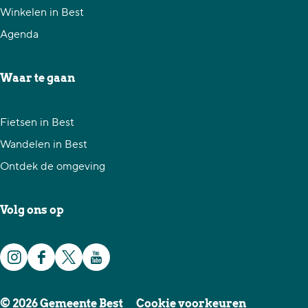
z
z
z
Winkelen in Best
e
e
e
Agenda
p
p
p
a
a
a
Waar te gaan
g
g
g
i
i
i
Fietsen in Best
n
n
n
Wandelen in Best
a
a
a
Ontdek de omgeving
o
o
o
p
p
p
Volg ons op
F
X
W
a
h
I
F
X
Y
c
a
n
a
G
o
e
t
© 2026 Gemeente Best
Cookie voorkeuren