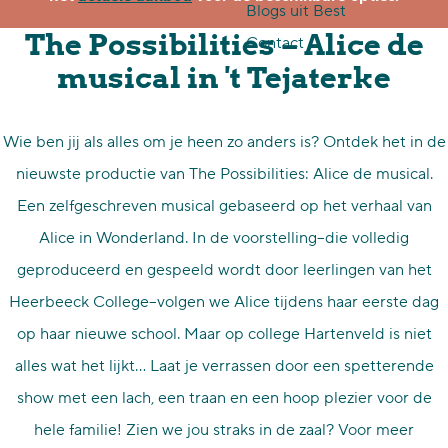
Blogs uit Best
p
The Possibilities – Alice de
Contact
a
musical in 't Tejaterke
g
e
Wie ben jij als alles om je heen zo anders is? Ontdek het in de
nieuwste productie van The Possibilities: Alice de musical.
Een zelfgeschreven musical gebaseerd op het verhaal van
Alice in Wonderland. In de voorstelling–die volledig
geproduceerd en gespeeld wordt door leerlingen van het
Heerbeeck College–volgen we Alice tijdens haar eerste dag
op haar nieuwe school. Maar op college Hartenveld is niet
alles wat het lijkt… Laat je verrassen door een spetterende
show met een lach, een traan en een hoop plezier voor de
hele familie! Zien we jou straks in de zaal? Voor meer