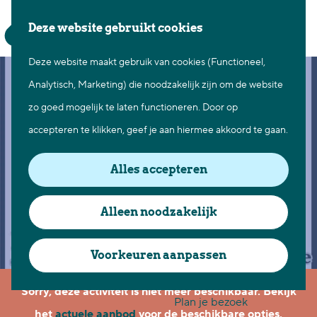
Waar te gaan
Z
K
Deze website gebruikt cookies
Fietsen in Best
o
a
M
Wandelen in Best
Deze website maakt gebruik van cookies (Functioneel,
G
e
a
e
Natuur in Best
Analytisch, Marketing) die noodzakelijk zijn om de website
a
k
r
n
Centrum Best
zo goed mogelijk te laten functioneren. Door op
n
e
t
u
Overnachten in Best
accepteren te klikken, geef je aan hiermee akkoord te gaan.
a
n
Ontdek de omgeving
a
Alles accepteren
r
Over Best
d
Cadeaubon Best
Alleen noodzakelijk
e
Ons populierenverleden
h
Voorkeuren aanpassen
Voor ondernemers en
o
organisatoren
Sorry, deze activiteit is niet meer beschikbaar. Bekijk
m
Plan je bezoek
het
actuele aanbod
voor de beschikbare opties.
e