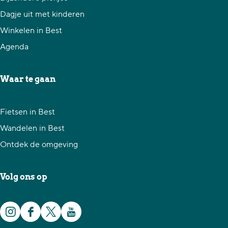
u
i
Dagje uit met kinderen
s
c
Winkelen in Best
i
a
Agenda
c
l
a
i
Waar te gaan
l
n
i
'
Fietsen in Best
n
t
Wandelen in Best
'
T
Ontdek de omgeving
t
e
T
j
Volg ons op
e
a
j
t
a
e
I
F
X
Y