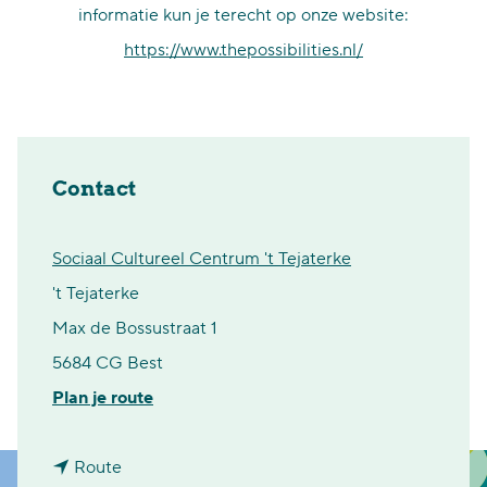
informatie kun je terecht op onze website:
https://www.thepossibilities.nl/
Contact
Sociaal Cultureel Centrum 't Tejaterke
't Tejaterke
Max de Bossustraat 1
5684 CG Best
n
Plan je route
a
n
a
Route