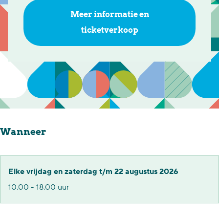
a
D
Meer informatie en
r
i
ticketverkoop
D
p
i
p
p
i
p
e
i
D
e
o
Wanneer
D
e
o
D
e
a
Elke vrijdag en zaterdag t/m 22 augustus 2026
D
g
10.00 - 18.00 uur
a
e
g
n