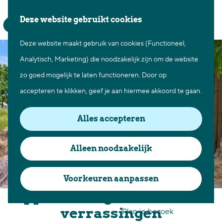
Waar te gaan
Z
K
Deze website gebruikt cookies
Fietsen in Best
o
a
M
Wandelen in Best
Deze website maakt gebruik van cookies (Functioneel,
G
e
a
e
Natuur in Best
Analytisch, Marketing) die noodzakelijk zijn om de website
a
k
r
n
Centrum Best
zo goed mogelijk te laten functioneren. Door op
n
e
t
u
Overnachten in Best
accepteren te klikken, geef je aan hiermee akkoord te gaan.
a
n
Ontdek de omgeving
a
Alles accepteren
r
Over Best
d
Cadeaubon Best
Alleen noodzakelijk
e
Ons populierenverleden
h
Voorkeuren aanpassen
Voor ondernemers en
o
DippieDoeDagen: Zomer vól
organisatoren
m
verrassingen
Plan je bezoek
e