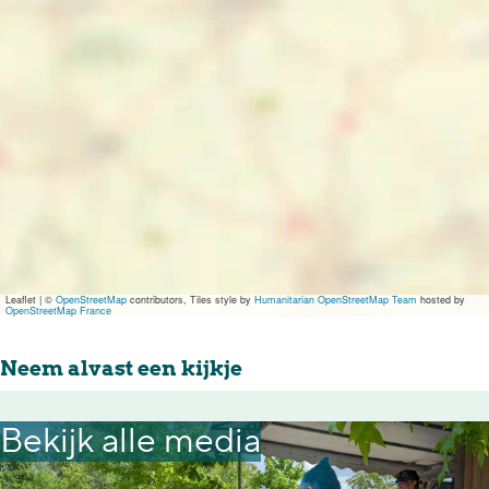
r
s
a
s
s
i
s
n
i
g
n
e
g
n
e
n
Leaflet
|
©
OpenStreetMap
contributors, Tiles style by
Humanitarian OpenStreetMap Team
hosted by
OpenStreetMap France
Neem alvast een kijkje
Bekijk alle media