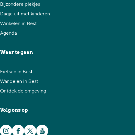
d
d
d
Bijzondere plekjes
e
e
e
Dagje uit met kinderen
z
z
z
Winkelen in Best
e
e
e
Agenda
p
p
p
a
a
a
Waar te gaan
g
g
g
i
i
i
Fietsen in Best
n
n
n
Wandelen in Best
a
a
a
Ontdek de omgeving
o
o
o
p
p
p
Volg ons op
F
X
W
a
h