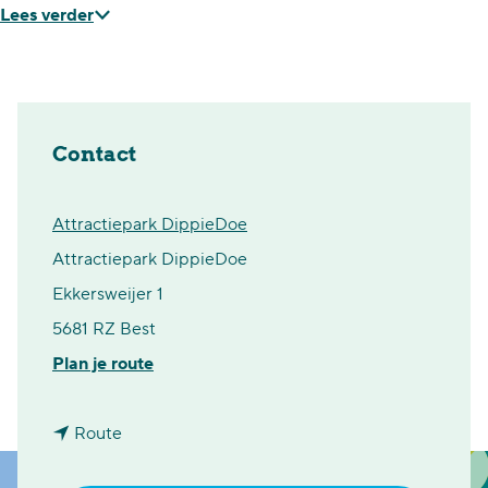
Lees verder
Contact
Attractiepark DippieDoe
Attractiepark DippieDoe
Ekkersweijer 1
5681 RZ Best
n
Plan je route
a
n
a
Route
a
r