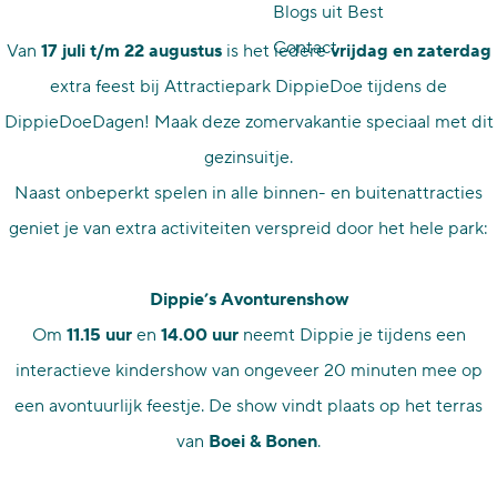
Blogs uit Best
p
Contact
Van
17 juli t/m 22 augustus
is het iedere
vrijdag en zaterdag
a
extra feest bij Attractiepark DippieDoe tijdens de
g
DippieDoeDagen! Maak deze zomervakantie speciaal met dit
e
gezinsuitje.
Naast onbeperkt spelen in alle binnen- en buitenattracties
geniet je van extra activiteiten verspreid door het hele park:
Dippie’s Avonturenshow
Om
11.15 uur
en
14.00 uur
neemt Dippie je tijdens een
interactieve kindershow van ongeveer 20 minuten mee op
een avontuurlijk feestje. De show vindt plaats op het terras
van
Boei & Bonen
.