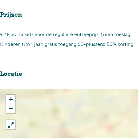
e
:
n
Z
Prijzen
:
o
Z
m
€ 18,50 Tickets voor de reguliere entreeprijs. Geen toeslag.
o
e
Kinderen t/m 1 jaar: gratis toegang 60-plussers: 50% korting
m
r
e
v
r
ó
Locatie
v
l
ó
v
+
l
e
−
v
r
e
r
r
a