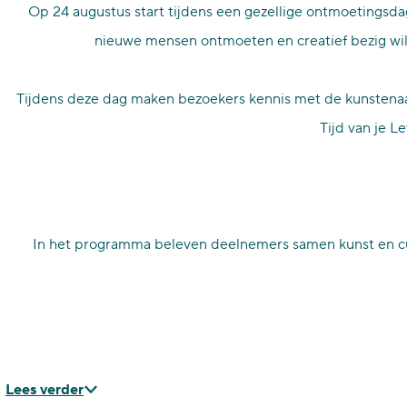
Op 24 augustus start tijdens een gezellige ontmoetingsdag
p
nieuwe mensen ontmoeten en creatief bezig will
a
g
Tijdens deze dag maken bezoekers kennis met de kunstenaa
e
Tijd van je L
In het programma beleven deelnemers samen kunst en cul
Lees verder