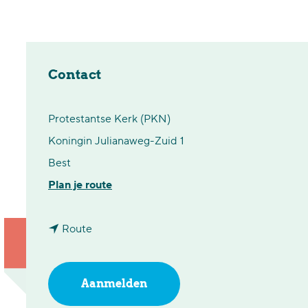
Contact
Protestantse Kerk (PKN)
Koningin Julianaweg-Zuid 1
Best
n
Plan je route
a
n
a
Route
a
r
a
T
Aanmelden
r
i