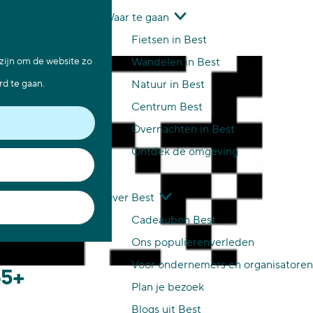
Waar te gaan
Z
K
Fietsen in Best
o
a
M
 zijn om de website zo
Wandelen in Best
e
a
e
rd te gaan.
Natuur in Best
k
r
n
Centrum Best
e
t
u
Overnachten in Best
n
Ontdek de omgeving
Over Best
Cadeaubon Best
Ons populierenverleden
Voor ondernemers en organisatoren
65+
Plan je bezoek
Blogs uit Best