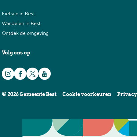
Fietsen in Best
Wandelen in Best
Ontdek de omgeving
Volg ons op
I
F
X
Y
n
a
G
o
© 2026 Gemeente Best
Cookie voorkeuren
Privacy
s
c
e
u
t
e
m
T
a
b
e
u
g
o
e
b
r
o
n
e