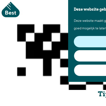
Deze website ge
Deze website maakt ge
G
goed mogelijk te late
a
n
a
a
r
d
e
h
o
Ti
m
e