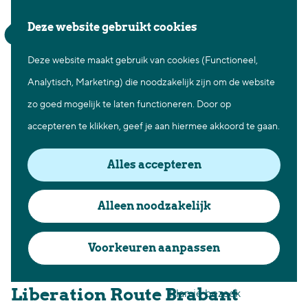
Waar te gaan
Z
K
Deze website gebruikt cookies
Fietsen in Best
o
a
M
Wandelen in Best
Deze website maakt gebruik van cookies (Functioneel,
G
e
a
e
Natuur in Best
Analytisch, Marketing) die noodzakelijk zijn om de website
a
k
r
n
Centrum Best
zo goed mogelijk te laten functioneren. Door op
n
e
t
u
Overnachten in Best
accepteren te klikken, geef je aan hiermee akkoord te gaan.
a
n
Ontdek de omgeving
a
Alles accepteren
r
Over Best
d
Cadeaubon Best
Alleen noodzakelijk
e
Ons populierenverleden
h
Voorkeuren aanpassen
Voor ondernemers en
o
organisatoren
m
Liberation Route Brabant
Plan je bezoek
e