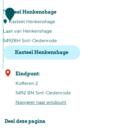
n
B
u
B
6
Kasteel Henkenshage
e
m
o
Kasteel Henkenshage
v
e
e
Laan van Henkenshage
r
n
r
5492BH Sint-Oedenrode
i
t
d
Kasteel Henkenshage
j
e
d
r
e
K
Eindpunt:
i
n
a
Kofferen 2
j
d
s
5492 BN Sint-Oedenrode
d
e
t
Navigeer naar eindpunt
e
V
e
P
l
e
Deel deze pagina
a
e
l