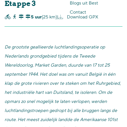
Etappe 3
Blogs uit Best
p
Contact
5 uur
(25 km)
|
Download GPX
a
g
e
De grootste geallieerde luchtlandingsoperatie op
Nederlands grondgebied tijdens de Tweede
Wereldoorlog, Market Garden, duurde van 17 tot 25
september 1944. Het doel was om vanuit België in één
klap de grote rivieren over te steken om het Ruhrgebied,
het industriële hart van Duitsland, te isoleren. Om de
opmars zo snel mogelijk te laten verlopen, werden
luchtlandingstroepen gedropt bij alle bruggen langs de
route.
Het meest zuidelijk landde de Amerikaanse 101st