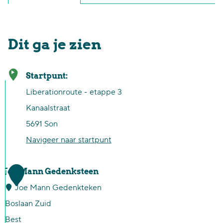
Dit ga je zien
Startpunt:
Liberationroute - etappe 3
Kanaalstraat
5691 Son
Navigeer naar startpunt
1
Joe Mann Gedenksteen
Joe Mann Gedenkteken
Boslaan Zuid
Best