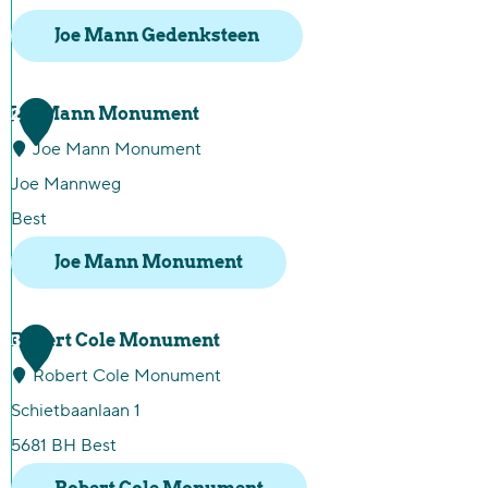
Joe Mann Gedenksteen
J
2
Joe Mann Monument
o
Joe Mann Monument
e
Joe Mannweg
M
Best
a
Joe Mann Monument
n
n
J
3
Robert Cole Monument
G
o
Robert Cole Monument
e
e
Schietbaanlaan 1
d
M
5681 BH Best
e
a