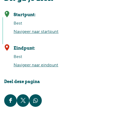
Startpunt:
Best
Navigeer naar startpunt
Eindpunt:
Best
Navigeer naar eindpunt
Deel deze pagina
D
D
D
e
e
e