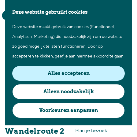
Waar te gaan
Z
K
Deze website gebruikt cookies
Fietsen in Best
o
a
M
Wandelen in Best
Deze website maakt gebruik van cookies (Functioneel,
G
e
a
e
Natuur in Best
Analytisch, Marketing) die noodzakelijk zijn om de website
a
k
r
n
Centrum Best
zo goed mogelijk te laten functioneren. Door op
n
e
t
u
Overnachten in Best
accepteren te klikken, geef je aan hiermee akkoord te gaan.
a
n
Ontdek de omgeving
a
Alles accepteren
r
Over Best
d
Cadeaubon Best
Alleen noodzakelijk
e
Ons populierenverleden
h
Voorkeuren aanpassen
Voor ondernemers en
o
organisatoren
m
Wandelroute 2
Plan je bezoek
e