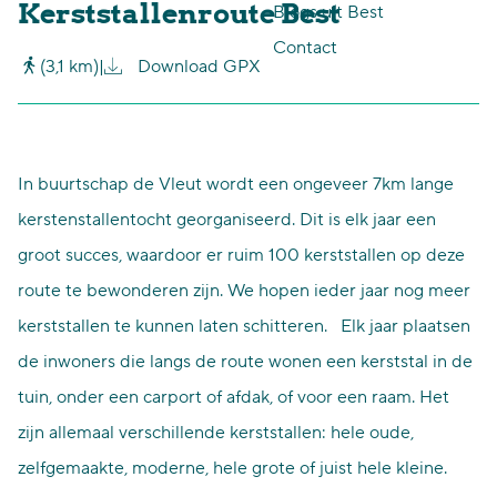
Kerststallenroute Best
Blogs uit Best
p
Contact
(3,1 km)
|
Download GPX
a
g
e
In buurtschap de Vleut wordt een ongeveer 7km lange
kerstenstallentocht georganiseerd. Dit is elk jaar een
groot succes, waardoor er ruim 100 kerststallen op deze
route te bewonderen zijn. We hopen ieder jaar nog meer
kerststallen te kunnen laten schitteren. Elk jaar plaatsen
de inwoners die langs de route wonen een kerststal in de
tuin, onder een carport of afdak, of voor een raam. Het
zijn allemaal verschillende kerststallen: hele oude,
zelfgemaakte, moderne, hele grote of juist hele kleine.