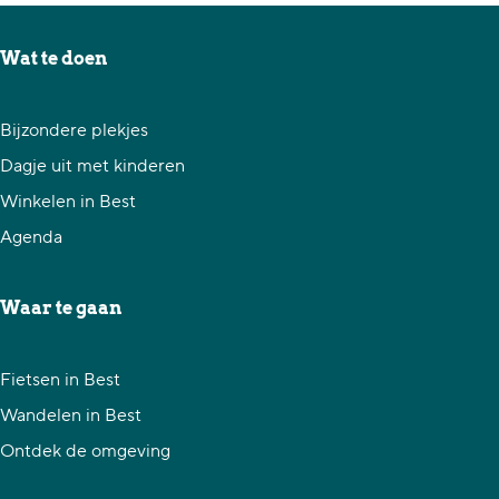
e
e
e
l
l
l
Wat te doen
d
d
d
e
e
e
Bijzondere plekjes
z
z
z
Dagje uit met kinderen
e
e
e
Winkelen in Best
p
p
p
Agenda
a
a
a
g
g
g
Waar te gaan
i
i
i
n
n
n
Fietsen in Best
a
a
a
Wandelen in Best
o
o
o
Ontdek de omgeving
p
p
p