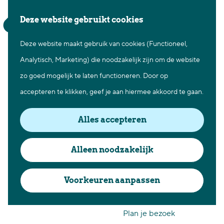
Waar te gaan
Z
K
Deze website gebruikt cookies
Fietsen in Best
o
a
M
Wandelen in Best
Deze website maakt gebruik van cookies (Functioneel,
G
e
a
e
Natuur in Best
Analytisch, Marketing) die noodzakelijk zijn om de website
a
k
r
n
Centrum Best
zo goed mogelijk te laten functioneren. Door op
n
e
t
u
Overnachten in Best
accepteren te klikken, geef je aan hiermee akkoord te gaan.
a
n
Ontdek de omgeving
a
Alles accepteren
r
Over Best
d
Cadeaubon Best
Alleen noodzakelijk
Jouw evenement
e
Ons populierenverleden
in Best
h
Voorkeuren aanpassen
Voor ondernemers en
o
organisatoren
m
Plan je bezoek
e