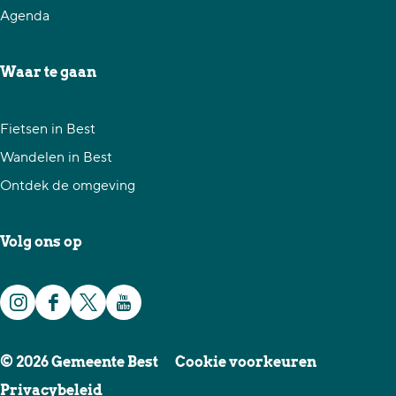
Agenda
Waar te gaan
Fietsen in Best
Wandelen in Best
Ontdek de omgeving
Volg ons op
I
F
X
Y
n
a
G
o
© 2026 Gemeente Best
Cookie voorkeuren
s
c
e
u
Privacybeleid