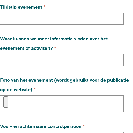
p
v
Tijdstip evenement
*
l
e
i
r
c
p
Waar kunnen we meer informatie vinden over het
h
l
v
evenement of activiteit?
*
t
i
e
c
r
h
p
Foto van het evenement (wordt gebruikt voor de publicatie
t
l
v
op de website)
*
i
e
c
r
h
p
t
v
Voor- en achternaam contactpersoon
*
l