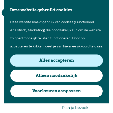
Waar te gaan
Z
K
Deze website gebruikt cookies
Fietsen in Best
o
a
M
Wandelen in Best
Deze website maakt gebruik van cookies (Functioneel,
G
e
a
e
Natuur in Best
Analytisch, Marketing) die noodzakelijk zijn om de website
a
k
r
n
Centrum Best
zo goed mogelijk te laten functioneren. Door op
n
e
t
u
Overnachten in Best
accepteren te klikken, geef je aan hiermee akkoord te gaan.
a
n
Ontdek de omgeving
a
Alles accepteren
r
Over Best
Opkomst
d
Cadeaubon Best
Alleen noodzakelijk
e
klompenindustrie
Ons populierenverleden
h
Voorkeuren aanpassen
Voor ondernemers en
in Best
o
organisatoren
m
Plan je bezoek
e