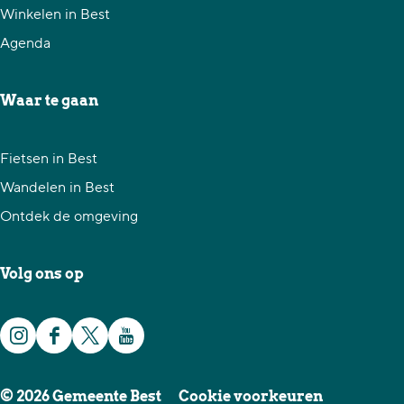
e
e
e
Winkelen in Best
p
p
p
Agenda
a
a
a
g
g
g
Waar te gaan
i
i
i
n
n
n
Fietsen in Best
a
a
a
Wandelen in Best
o
o
o
Ontdek de omgeving
p
p
p
F
X
W
Volg ons op
a
h
c
a
I
F
X
Y
e
t
n
a
G
o
b
s
© 2026 Gemeente Best
Cookie voorkeuren