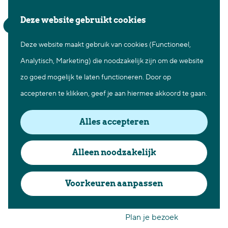
Waar te gaan
Z
K
Deze website gebruikt cookies
Fietsen in Best
o
a
M
Wandelen in Best
Win een waterski- of
Deze website maakt gebruik van cookies (Functioneel,
G
e
a
e
Natuur in Best
Analytisch, Marketing) die noodzakelijk zijn om de website
a
k
r
n
wakeboard clinic voor
Centrum Best
zo goed mogelijk te laten functioneren. Door op
n
e
t
u
Overnachten in Best
2 personen!
accepteren te klikken, geef je aan hiermee akkoord te gaan.
a
n
Ontdek de omgeving
a
Alles accepteren
r
Over Best
d
Cadeaubon Best
Alleen noodzakelijk
e
Ons populierenverleden
h
Voorkeuren aanpassen
Voor ondernemers en
o
organisatoren
m
Plan je bezoek
e