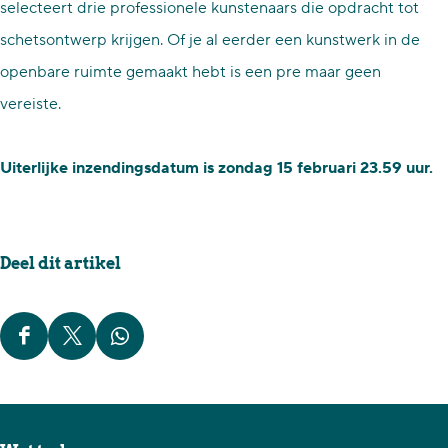
selecteert drie professionele kunstenaars die opdracht tot
schetsontwerp krijgen. Of je al eerder een kunstwerk in de
openbare ruimte gemaakt hebt is een pre maar geen
vereiste.
Uiterlijke inzendingsdatum is zondag 15 februari 23.59 uur.
Deel dit artikel
D
D
D
e
e
e
e
e
e
l
l
l