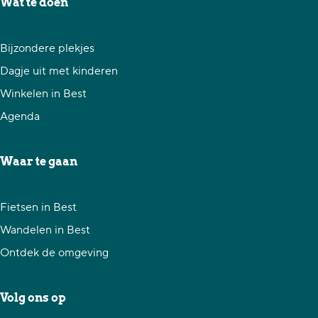
Wat te doen
d
d
d
e
e
e
Bijzondere plekjes
z
z
z
Dagje uit met kinderen
e
e
e
Winkelen in Best
p
p
p
Agenda
a
a
a
g
g
g
Waar te gaan
i
i
i
n
n
n
Fietsen in Best
a
a
a
Wandelen in Best
o
o
o
Ontdek de omgeving
p
p
p
F
X
W
Volg ons op
a
h