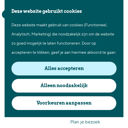
Waar te gaan
Z
K
Deze website gebruikt cookies
Fietsen in Best
o
a
M
Wandelen in Best
Salderespark in Best
Deze website maakt gebruik van cookies (Functioneel,
G
e
a
e
Natuur in Best
Analytisch, Marketing) die noodzakelijk zijn om de website
a
k
r
n
Centrum Best
zo goed mogelijk te laten functioneren. Door op
n
e
t
u
Overnachten in Best
accepteren te klikken, geef je aan hiermee akkoord te gaan.
a
n
Ontdek de omgeving
a
Alles accepteren
r
Over Best
d
Cadeaubon Best
Alleen noodzakelijk
e
Ons populierenverleden
h
Voorkeuren aanpassen
Voor ondernemers en
o
organisatoren
m
Plan je bezoek
e