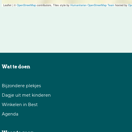
Leaflet
|
©
OpenStreetMap
contributors, Tiles style by
Humanitarian OpenStreetMap Team
hosted by
Op
Wat te doen
Bijzondere plekjes
Dagje uit met kinderen
Winkelen in Best
Agenda