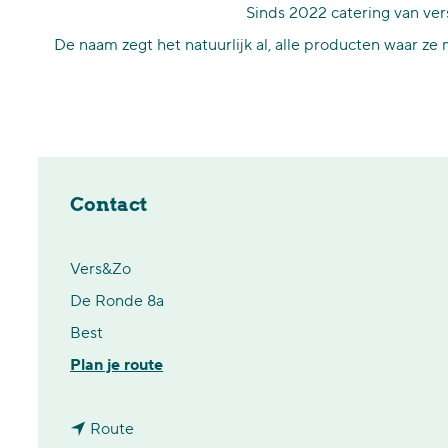
Sinds 2022 catering van vers
p
De naam zegt het natuurlijk al, alle producten waar ze
a
g
e
Contact
Vers&Zo
De Ronde 8a
Best
n
Plan je route
a
n
a
Route