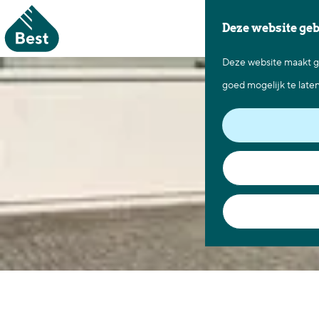
Deze website ge
Deze website maakt ge
G
goed mogelijk te late
a
n
a
a
r
d
e
h
o
m
e