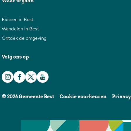
Waar te gaan
Fietsen in Best
Wandelen in Best
Ontdek de omgeving
Volg ons op
I
F
X
Y
n
a
G
o
© 2026 Gemeente Best
Cookie voorkeuren
Privacy
s
c
e
u
t
e
m
T
a
b
e
u
g
o
e
b