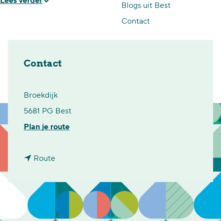
Lees verder
Blogs uit Best
p
Contact
a
g
e
Contact
Broekdijk
5681 PG Best
n
Plan je route
a
n
a
Route
a
r
a
S
r
t