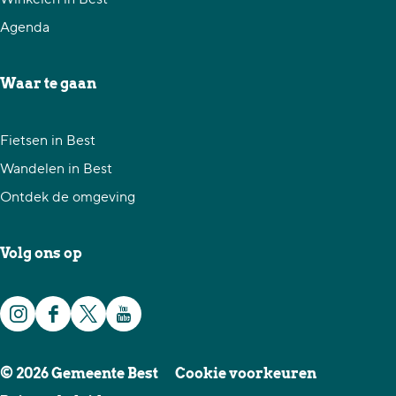
e
e
e
Agenda
p
p
p
a
a
a
Waar te gaan
g
g
g
i
i
i
Fietsen in Best
n
n
n
Wandelen in Best
a
a
a
Ontdek de omgeving
o
o
o
p
p
p
Volg ons op
F
X
W
a
h
I
F
X
Y
c
a
n
a
G
o
e
t
© 2026 Gemeente Best
Cookie voorkeuren
s
c
e
u
b
s