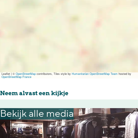
r
a
e
r
a
r
Leaflet
|
©
OpenStreetMap
contributors, Tiles style by
Humanitarian OpenStreetMap Team
hosted by
OpenStreetMap France
Neem alvast een kijkje
Bekijk alle media