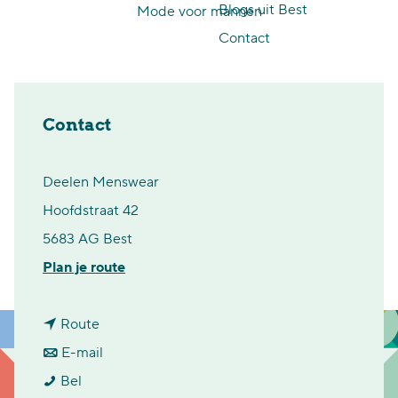
Blogs uit Best
Mode voor mannen
p
Contact
a
g
e
Contact
Deelen Menswear
Hoofdstraat 42
5683 AG Best
n
Plan je route
a
n
a
Route
a
n
r
E-mail
D
a
a
D
Bel