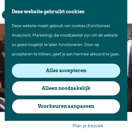
Waar te gaan
Z
K
Deze website gebruikt cookies
Fietsen in Best
o
a
M
Wandelen in Best
Deze website maakt gebruik van cookies (Functioneel,
G
e
a
e
Natuur in Best
Analytisch, Marketing) die noodzakelijk zijn om de website
a
k
r
n
Centrum Best
zo goed mogelijk te laten functioneren. Door op
n
e
t
u
Overnachten in Best
accepteren te klikken, geef je aan hiermee akkoord te gaan.
a
n
Ontdek de omgeving
a
Alles accepteren
r
Over Best
d
Cadeaubon Best
Alleen noodzakelijk
e
Ons populierenverleden
h
Voorkeuren aanpassen
Voor ondernemers en
o
Deelen Menswear
organisatoren
m
Plan je bezoek
e