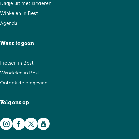
e
e
e
Dagje uit met kinderen
z
z
z
Winkelen in Best
e
e
e
Agenda
p
p
p
a
a
a
Waar te gaan
g
g
g
i
i
i
Fietsen in Best
n
n
n
Wandelen in Best
a
a
a
Ontdek de omgeving
o
o
o
p
p
p
Volg ons op
F
X
W
a
h
I
F
X
Y
c
a
n
a
G
o