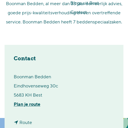
Blogs uit Best
Boonman Bedden, al meer dan 33 jaar een eerlijk advies,
p
Contact
goede prijs-kwaliteitsverhouding en een overtreffende
a
service. Boonman Bedden heeft 7 beddenspeciaalzaken.
g
e
Contact
Boonman Bedden
Eindhovenseweg 30c
5683 KH Best
n
Plan je route
a
n
a
Route