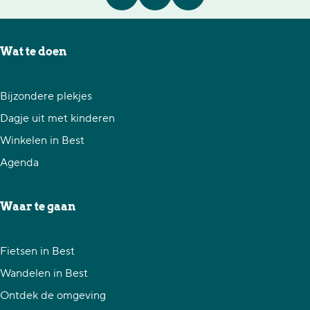
D
D
D
e
e
e
e
e
e
Wat te doen
l
l
l
d
d
d
Bijzondere plekjes
e
e
e
Dagje uit met kinderen
z
z
z
Winkelen in Best
e
e
e
Agenda
p
p
p
a
a
a
Waar te gaan
g
g
g
i
i
i
Fietsen in Best
n
n
n
Wandelen in Best
a
a
a
Ontdek de omgeving