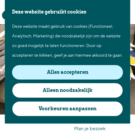
Waar te gaan
Z
K
Deze website gebruikt cookies
Fietsen in Best
o
a
M
Wandelen in Best
Deze website maakt gebruik van cookies (Functioneel,
G
e
a
e
Natuur in Best
Analytisch, Marketing) die noodzakelijk zijn om de website
a
k
r
n
Centrum Best
zo goed mogelijk te laten functioneren. Door op
n
e
t
u
Overnachten in Best
accepteren te klikken, geef je aan hiermee akkoord te gaan.
a
n
Ontdek de omgeving
a
Alles accepteren
r
Over Best
d
Cadeaubon Best
Alleen noodzakelijk
e
Ons populierenverleden
h
Voorkeuren aanpassen
Voor ondernemers en
o
Boonman bedden
organisatoren
m
Plan je bezoek
e