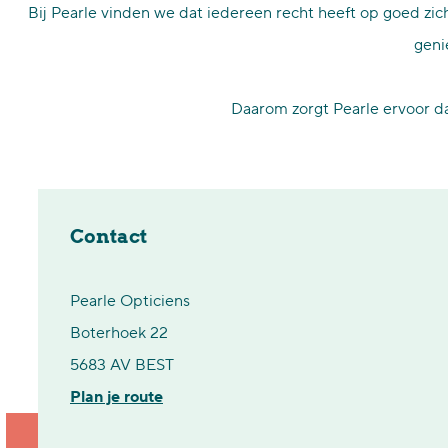
Bij Pearle vinden we dat iedereen recht heeft op goed zic
p
geni
a
g
Daarom zorgt Pearle ervoor dat
e
Contact
Pearle Opticiens
Boterhoek 22
5683 AV BEST
n
Plan je route
a