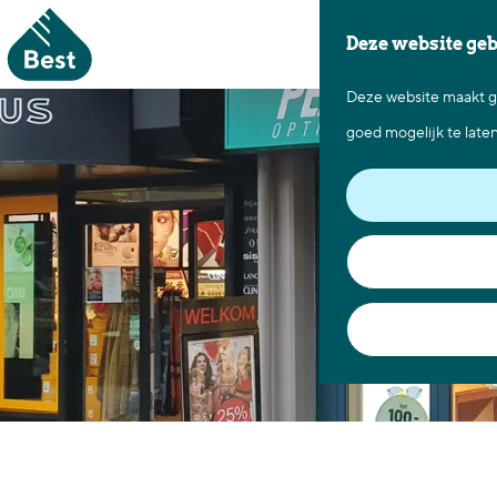
Deze website ge
Deze website maakt ge
G
goed mogelijk te late
a
n
a
a
r
d
e
h
o
m
e