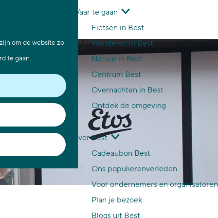
Waar te gaan
Z
K
Fietsen in Best
o
a
M
 zijn om de website zo
Wandelen in Best
e
a
e
rd te gaan.
Natuur in Best
k
r
n
Centrum Best
e
t
u
Overnachten in Best
n
Ontdek de omgeving
Over Best
Cadeaubon Best
Ons populierenverleden
Voor ondernemers en organisatoren
Plan je bezoek
Blogs uit Best