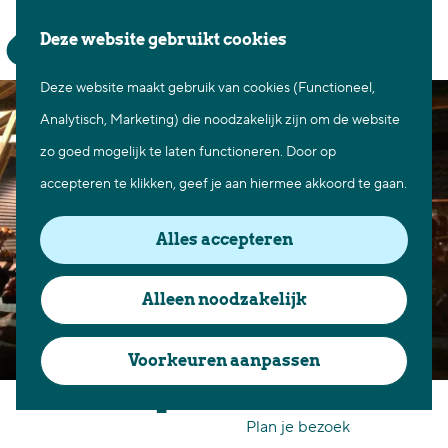
Waar te gaan
Z
K
Deze website gebruikt cookies
Fietsen in Best
o
a
M
Wandelen in Best
Deze website maakt gebruik van cookies (Functioneel,
G
e
a
e
Natuur in Best
Analytisch, Marketing) die noodzakelijk zijn om de website
a
k
r
n
Centrum Best
zo goed mogelijk te laten functioneren. Door op
n
e
t
u
Overnachten in Best
accepteren te klikken, geef je aan hiermee akkoord te gaan.
a
n
Ontdek de omgeving
a
Alles accepteren
r
Over Best
d
Cadeaubon Best
Alleen noodzakelijk
e
Ons populierenverleden
h
Voorkeuren aanpassen
Voor ondernemers en
o
Pompoenerie Best
organisatoren
m
Plan je bezoek
e