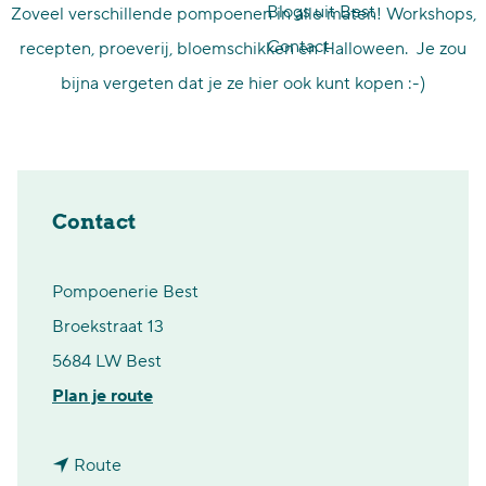
Blogs uit Best
Zoveel verschillende pompoenen in alle maten! Workshops,
p
Contact
recepten, proeverij, bloemschikken en Halloween. Je zou
a
bijna vergeten dat je ze hier ook kunt kopen :-)
g
e
Contact
Pompoenerie Best
Broekstraat 13
5684 LW Best
n
Plan je route
a
n
a
Route