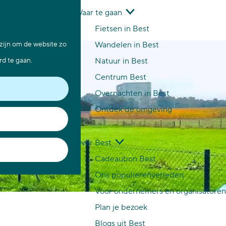
Waar te gaan
Z
K
Fietsen in Best
o
a
M
 zijn om de website zo
Wandelen in Best
e
a
e
rd te gaan.
Natuur in Best
k
r
n
Centrum Best
e
t
u
Overnachten in Best
n
Ontdek de omgeving
Over Best
Cadeaubon Best
Ons populierenverleden
Voor ondernemers en organisatoren
Plan je bezoek
Blogs uit Best