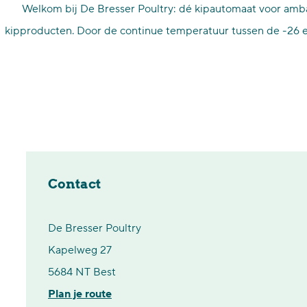
Welkom bij De Bresser Poultry: dé kipautomaat voor ambach
p
kipproducten. Door de continue temperatuur tussen de -26 e
a
g
e
Contact
De Bresser Poultry
Kapelweg 27
5684 NT Best
n
Plan je route