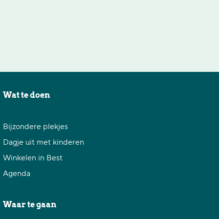
r
t
y
r
y
Wat te doen
Bijzondere plekjes
Dagje uit met kinderen
Winkelen in Best
Agenda
Waar te gaan