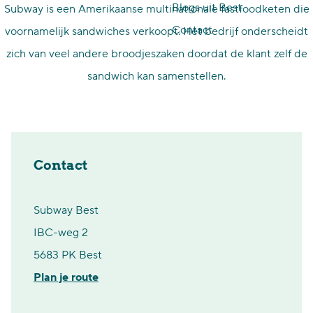
Blogs uit Best
Subway is een Amerikaanse multinationale fastfoodketen die
p
Contact
voornamelijk sandwiches verkoopt. Het bedrijf onderscheidt
a
zich van veel andere broodjeszaken doordat de klant zelf de
g
sandwich kan samenstellen.
e
Contact
Subway Best
IBC-weg 2
5683 PK Best
n
Plan je route
a