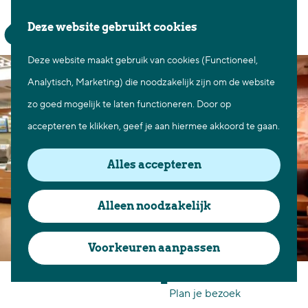
Waar te gaan
Z
K
Deze website gebruikt cookies
Fietsen in Best
o
a
M
Wandelen in Best
Deze website maakt gebruik van cookies (Functioneel,
G
e
a
e
Natuur in Best
Analytisch, Marketing) die noodzakelijk zijn om de website
a
k
r
n
Centrum Best
zo goed mogelijk te laten functioneren. Door op
n
e
t
u
Overnachten in Best
accepteren te klikken, geef je aan hiermee akkoord te gaan.
a
n
Ontdek de omgeving
a
Alles accepteren
r
Over Best
d
Cadeaubon Best
Alleen noodzakelijk
e
Ons populierenverleden
h
Voorkeuren aanpassen
Voor ondernemers en
o
Subway Best
organisatoren
m
Plan je bezoek
e