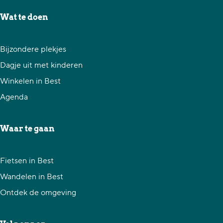
e
e
e
Wat te doen
l
l
l
d
d
d
Bijzondere plekjes
e
e
e
Dagje uit met kinderen
z
z
z
Winkelen in Best
e
e
e
Agenda
p
p
p
a
a
a
Waar te gaan
g
g
g
i
i
i
Fietsen in Best
n
n
n
Wandelen in Best
a
a
a
Ontdek de omgeving
o
o
o
p
p
p