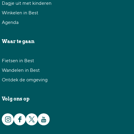
Dagje uit met kinderen
Winkelen in Best
Agenda
Waar te gaan
Fietsen in Best
Wandelen in Best
Ontdek de omgeving
Volg ons op
I
F
X
Y
n
a
G
o