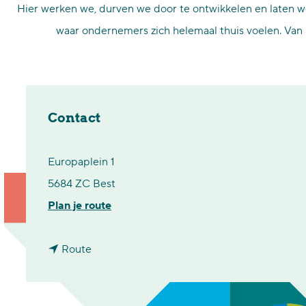
Hier werken we, durven we door te ontwikkelen en laten w
p
waar ondernemers zich helemaal thuis voelen. Van 
a
g
e
Contact
Europaplein 1
5684 ZC Best
n
Plan je route
a
n
a
Route
a
r
a
B