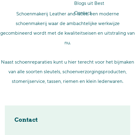
Blogs uit Best
p
Contact
Schoenmakerij Leather and laces, een moderne
a
schoenmakerij waar de ambachtelijke werkwijze
g
gecombineerd wordt met de kwaliteitseisen en uitstraling van
e
nu.
Naast schoenreparaties kunt u hier terecht voor het bijmaken
van alle soorten sleutels, schoenverzorgingsproducten,
stomerijservice, tassen, riemen en klein lederwaren.
Contact