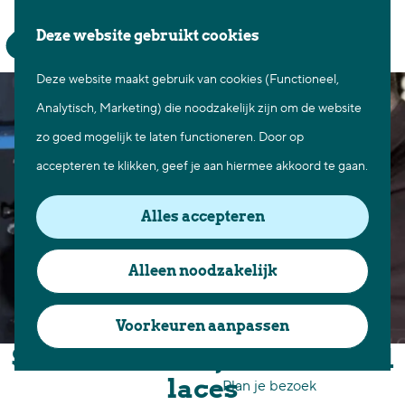
Waar te gaan
Z
K
Deze website gebruikt cookies
Fietsen in Best
o
a
M
Wandelen in Best
Deze website maakt gebruik van cookies (Functioneel,
G
e
a
e
Natuur in Best
Analytisch, Marketing) die noodzakelijk zijn om de website
a
k
r
n
Centrum Best
zo goed mogelijk te laten functioneren. Door op
n
e
t
u
Overnachten in Best
accepteren te klikken, geef je aan hiermee akkoord te gaan.
a
n
Ontdek de omgeving
a
Alles accepteren
r
Over Best
d
Cadeaubon Best
Alleen noodzakelijk
e
Ons populierenverleden
h
Voorkeuren aanpassen
Voor ondernemers en
o
Schoenmakerij Leather and
organisatoren
m
laces
Plan je bezoek
e