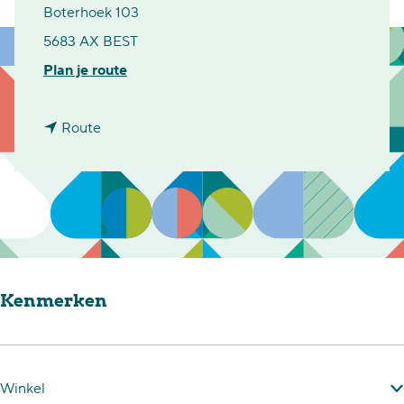
Boterhoek 103
5683 AX BEST
n
Plan je route
a
n
a
Route
a
r
a
S
r
c
S
h
c
o
Kenmerken
h
e
o
n
e
m
n
a
Winkel