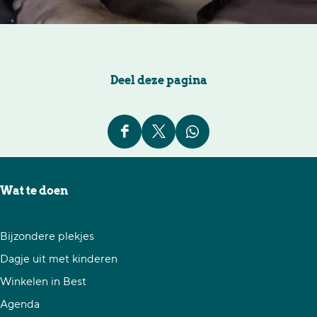
Deel deze pagina
D
D
D
e
e
e
e
e
e
Wat te doen
l
l
l
d
d
d
Bijzondere plekjes
e
e
e
Dagje uit met kinderen
z
z
z
Winkelen in Best
e
e
e
Agenda