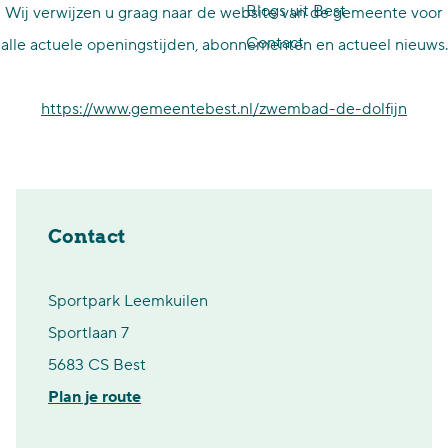
Blogs uit Best
Wij verwijzen u graag naar de website van de gemeente voor
p
Contact
alle actuele openingstijden, abonnementen en actueel nieuws.
a
g
https://www.gemeentebest.nl/zwembad-de-dolfijn
e
Contact
Sportpark Leemkuilen
Sportlaan 7
5683 CS Best
n
Plan je route
a