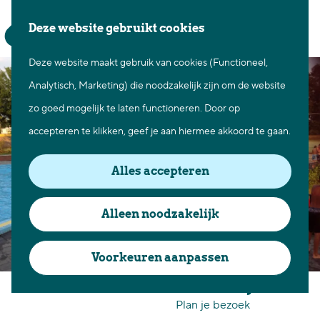
Waar te gaan
Z
K
Deze website gebruikt cookies
Fietsen in Best
o
a
M
Wandelen in Best
Deze website maakt gebruik van cookies (Functioneel,
G
e
a
e
Natuur in Best
Analytisch, Marketing) die noodzakelijk zijn om de website
a
k
r
n
Centrum Best
zo goed mogelijk te laten functioneren. Door op
n
e
t
u
Overnachten in Best
accepteren te klikken, geef je aan hiermee akkoord te gaan.
a
n
Ontdek de omgeving
a
Alles accepteren
r
Over Best
d
Cadeaubon Best
Alleen noodzakelijk
e
Ons populierenverleden
h
Voorkeuren aanpassen
Voor ondernemers en
o
Zwembad de Dolfijn
organisatoren
m
Plan je bezoek
e