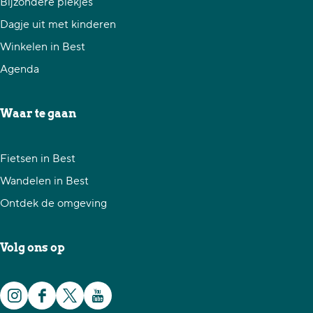
Bijzondere plekjes
e
e
e
Dagje uit met kinderen
z
z
z
Winkelen in Best
e
e
e
Agenda
p
p
p
a
a
a
Waar te gaan
g
g
g
i
i
i
Fietsen in Best
n
n
n
Wandelen in Best
a
a
a
Ontdek de omgeving
o
o
o
p
p
p
Volg ons op
F
X
W
a
h
I
F
X
Y
c
a