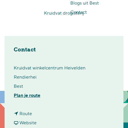
Blogs uit Best
p
Contact
Kruidvat drogisterij
a
g
e
Contact
Kruidvat winkelcentrum Heivelden
Rendierhei
Best
n
Plan je route
a
n
a
Route
a
v
r
Website