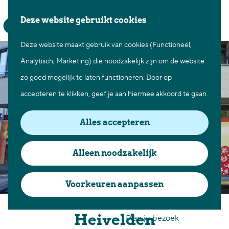
Waar te gaan
Z
K
Deze website gebruikt cookies
Fietsen in Best
o
a
M
Wandelen in Best
Deze website maakt gebruik van cookies (Functioneel,
G
e
a
e
Natuur in Best
Analytisch, Marketing) die noodzakelijk zijn om de website
a
k
r
n
Centrum Best
zo goed mogelijk te laten functioneren. Door op
n
e
t
u
Overnachten in Best
accepteren te klikken, geef je aan hiermee akkoord te gaan.
a
n
Ontdek de omgeving
a
Alles accepteren
r
Over Best
d
Cadeaubon Best
Alleen noodzakelijk
e
Ons populierenverleden
h
Voorkeuren aanpassen
Voor ondernemers en
o
Kruidvat winkelcentrum
organisatoren
m
Heivelden
Plan je bezoek
e