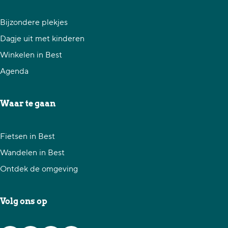
l
l
l
l
l
e
d
d
d
Bijzondere plekjes
d
d
n
e
e
e
Dagje uit met kinderen
e
e
z
z
z
Winkelen in Best
n
n
e
e
e
Agenda
p
p
p
a
a
a
Waar te gaan
g
g
g
i
i
i
Fietsen in Best
n
n
n
Wandelen in Best
a
a
a
Ontdek de omgeving
o
o
o
p
p
p
Volg ons op
F
X
W