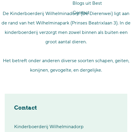
Blogs uit Best
p
Contact
De Kinderboerderij Wilhelminadorp (De Dierenwei) ligt aan
a
de rand van het Wilhelminapark (Prinses Beatrixlaan 3). In de
g
kinderboerderij verzorgt men zowel binnen als buiten een
e
groot aantal dieren.
Het betreft onder anderen diverse soorten schapen, geiten,
konijnen, gevogelte, en dergelijke.
Contact
Kinderboerderij Wilhelminadorp