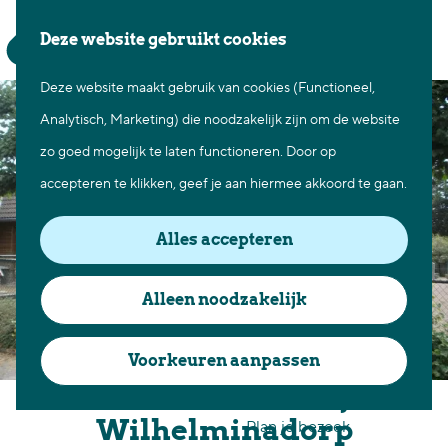
Waar te gaan
Z
K
Deze website gebruikt cookies
Fietsen in Best
o
a
M
Wandelen in Best
Deze website maakt gebruik van cookies (Functioneel,
G
e
a
e
Natuur in Best
Analytisch, Marketing) die noodzakelijk zijn om de website
a
k
r
n
Centrum Best
zo goed mogelijk te laten functioneren. Door op
n
e
t
u
Overnachten in Best
accepteren te klikken, geef je aan hiermee akkoord te gaan.
a
n
Ontdek de omgeving
a
Alles accepteren
r
Over Best
d
Cadeaubon Best
Alleen noodzakelijk
e
Ons populierenverleden
h
Voorkeuren aanpassen
Voor ondernemers en
o
Kinderboerderij
organisatoren
m
Wilhelminadorp
Plan je bezoek
e