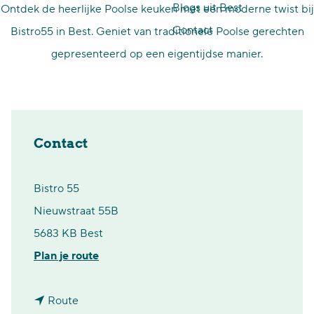
Blogs uit Best
Ontdek de heerlijke Poolse keuken met een moderne twist bij
p
Contact
Bistro55 in Best. Geniet van traditionele Poolse gerechten
a
gepresenteerd op een eigentijdse manier.
g
e
Contact
Bistro 55
Nieuwstraat 55B
5683 KB Best
n
Plan je route
a
n
a
Route