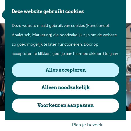
Waar te gaan
Z
K
Deze website gebruikt cookies
Fietsen in Best
o
a
M
Wandelen in Best
Deze website maakt gebruik van cookies (Functioneel,
G
e
a
e
Natuur in Best
Analytisch, Marketing) die noodzakelijk zijn om de website
a
k
r
n
Centrum Best
zo goed mogelijk te laten functioneren. Door op
n
e
t
u
Overnachten in Best
accepteren te klikken, geef je aan hiermee akkoord te gaan.
a
n
Ontdek de omgeving
a
Alles accepteren
r
Over Best
d
Cadeaubon Best
Alleen noodzakelijk
e
Ons populierenverleden
h
Voorkeuren aanpassen
Voor ondernemers en
o
Bistro 55
organisatoren
m
Plan je bezoek
e