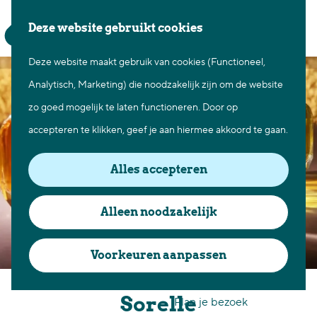
Waar te gaan
Z
K
Deze website gebruikt cookies
Fietsen in Best
o
a
M
Wandelen in Best
Deze website maakt gebruik van cookies (Functioneel,
G
e
a
e
Natuur in Best
Analytisch, Marketing) die noodzakelijk zijn om de website
a
k
r
n
Centrum Best
zo goed mogelijk te laten functioneren. Door op
n
e
t
u
Overnachten in Best
accepteren te klikken, geef je aan hiermee akkoord te gaan.
a
n
Ontdek de omgeving
a
Alles accepteren
r
Over Best
d
Cadeaubon Best
Alleen noodzakelijk
e
Ons populierenverleden
h
Voorkeuren aanpassen
Voor ondernemers en
o
Pour Vous Parfumerie
organisatoren
m
Sorelle
Plan je bezoek
e