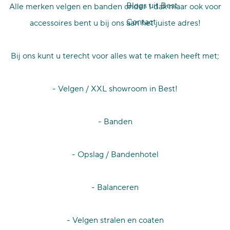
Blogs uit Best
Alle merken velgen en banden onder 1 dak maar ook voor
p
Contact
accessoires bent u bij ons aan het juiste adres!
a
g
Bij ons kunt u terecht voor alles wat te maken heeft met;
e
- Velgen / XXL showroom in Best!
- Banden
- Opslag / Bandenhotel
- Balanceren
- Velgen stralen en coaten