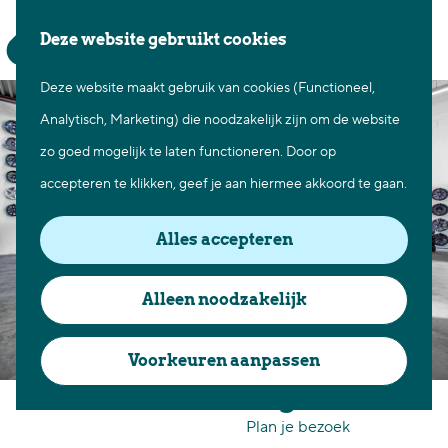
Waar te gaan
Z
K
Deze website gebruikt cookies
Fietsen in Best
o
a
M
Wandelen in Best
Deze website maakt gebruik van cookies (Functioneel,
G
e
a
e
Natuur in Best
Analytisch, Marketing) die noodzakelijk zijn om de website
a
k
r
n
Centrum Best
zo goed mogelijk te laten functioneren. Door op
n
e
t
u
Overnachten in Best
accepteren te klikken, geef je aan hiermee akkoord te gaan.
a
n
Ontdek de omgeving
a
Alles accepteren
r
Over Best
d
Cadeaubon Best
Alleen noodzakelijk
e
Ons populierenverleden
h
Voorkeuren aanpassen
Voor ondernemers en
o
Online-Velgen
organisatoren
m
Plan je bezoek
e