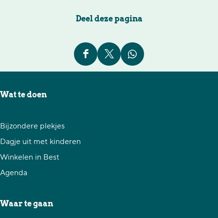
Deel deze pagina
D
D
D
e
e
e
e
e
e
Wat te doen
l
l
l
d
d
d
Bijzondere plekjes
e
e
e
Dagje uit met kinderen
z
z
z
Winkelen in Best
e
e
e
Agenda
p
p
p
a
a
a
Waar te gaan
g
g
g