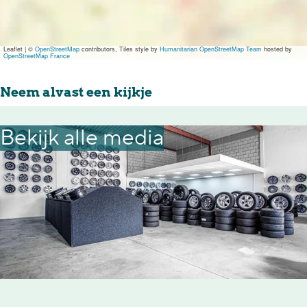
e
g
n
e
Leaflet
|
©
OpenStreetMap
contributors, Tiles style by
Humanitarian OpenStreetMap Team
hosted by
n
OpenStreetMap France
Neem alvast een kijkje
Bekijk alle media