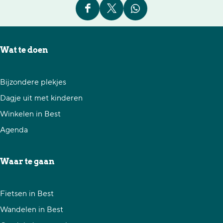
D
D
D
e
e
e
e
e
e
Wat te doen
l
l
l
d
d
d
Bijzondere plekjes
e
e
e
Dagje uit met kinderen
z
z
z
Winkelen in Best
e
e
e
Agenda
p
p
p
a
a
a
Waar te gaan
g
g
g
i
i
i
Fietsen in Best
n
n
n
Wandelen in Best
a
a
a