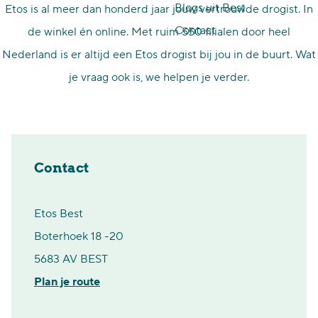
Blogs uit Best
Etos is al meer dan honderd jaar jouw vertrouwde drogist. In
p
Contact
de winkel én online. Met ruim 550 filialen door heel
a
Nederland is er altijd een Etos drogist bij jou in de buurt. Wat
g
je vraag ook is, we helpen je verder.
e
Contact
Etos Best
Boterhoek 18 -20
5683 AV BEST
n
Plan je route
a