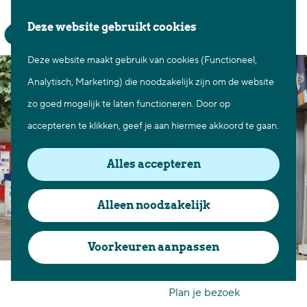
Waar te gaan
Z
K
Deze website gebruikt cookies
Fietsen in Best
o
a
M
Wandelen in Best
Deze website maakt gebruik van cookies (Functioneel,
G
e
a
e
Natuur in Best
Analytisch, Marketing) die noodzakelijk zijn om de website
a
k
r
n
Centrum Best
zo goed mogelijk te laten functioneren. Door op
n
e
t
u
Overnachten in Best
accepteren te klikken, geef je aan hiermee akkoord te gaan.
a
n
Ontdek de omgeving
a
Alles accepteren
r
Over Best
d
Cadeaubon Best
Alleen noodzakelijk
e
Ons populierenverleden
h
Voorkeuren aanpassen
Voor ondernemers en
o
Etos Best
organisatoren
m
Plan je bezoek
e