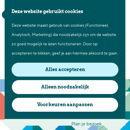
Waar te gaan
Z
K
Deze website gebruikt cookies
Fietsen in Best
o
a
M
Wandelen in Best
Parkeerplaats Den Ekker
Deze website maakt gebruik van cookies (Functioneel,
G
e
a
e
Natuur in Best
Analytisch, Marketing) die noodzakelijk zijn om de website
a
k
r
n
Centrum Best
zo goed mogelijk te laten functioneren. Door op
n
e
t
u
Overnachten in Best
accepteren te klikken, geef je aan hiermee akkoord te gaan.
a
Contact
n
Ontdek de omgeving
a
Alles accepteren
r
Den Ekker 1A
Over Best
d
5683 KE Best
Cadeaubon Best
Alleen noodzakelijk
e
n
Plan je route
Ons populierenverleden
h
a
Voorkeuren aanpassen
Voor ondernemers en
o
n
a
Route
organisatoren
m
a
r
Plan je bezoek
e