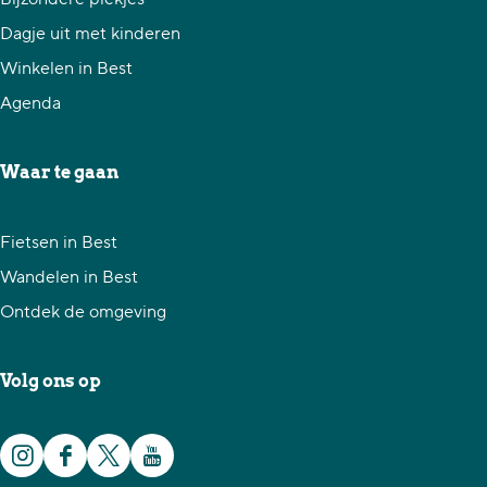
e
e
e
Dagje uit met kinderen
z
z
z
Winkelen in Best
e
e
e
Agenda
p
p
p
a
a
a
Waar te gaan
g
g
g
i
i
i
Fietsen in Best
n
n
n
Wandelen in Best
a
a
a
Ontdek de omgeving
o
o
o
p
p
p
Volg ons op
F
X
W
a
h
I
F
X
Y
c
a