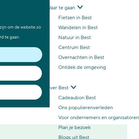
Waar te gaan
Z
K
Fietsen in Best
o
a
M
 zijn om de website zo
Wandelen in Best
e
a
e
rd te gaan.
Natuur in Best
k
r
n
Centrum Best
e
t
u
Overnachten in Best
n
Ontdek de omgeving
Over Best
Cadeaubon Best
Ons populierenverleden
Voor ondernemers en organisatoren
Plan je bezoek
Blogs uit Best