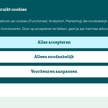
bruikt cookies
bruik van cookies (Functioneel, Analytisch, Marketing) die noodzakelijk
Buurtcentrum Kadans
n functioneren. Door op accepteren te klikken, geef je aan hiermee akkoo
Vrijwilligerswerk
Alles accepteren
Gezond en Vitaal ouder worden
Opgroeien en Opvoeden
Alleen noodzakelijk
Workshops en Trainingen
Mantelzorg
Voorkeuren aanpassen
Taal