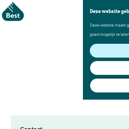
Deze website ge
Deze website maakt ge
G
goed mogelijk te late
a
n
a
a
r
d
e
h
o
m
e