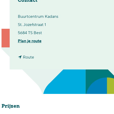
Contact
p
a
Buurtcentrum Kadans
g
St. Jozefstraat 1
e
5684 TS Best
n
Plan je route
a
n
a
Route
a
r
a
B
r
u
B
u
u
r
Prijzen
u
t