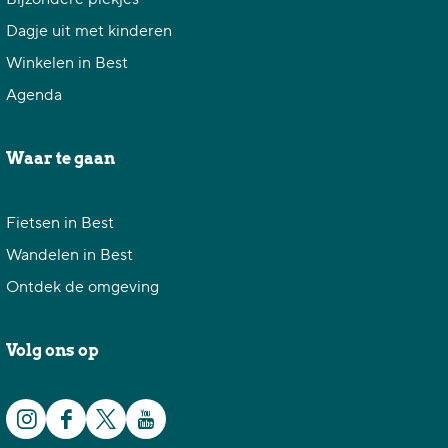
Dagje uit met kinderen
Winkelen in Best
Agenda
Waar te gaan
Fietsen in Best
Wandelen in Best
Ontdek de omgeving
Volg ons op
I
F
X
Y