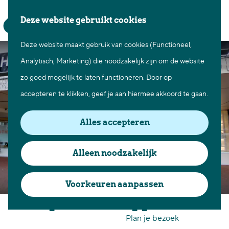
Waar te gaan
Z
K
Deze website gebruikt cookies
Fietsen in Best
o
a
M
Wandelen in Best
Deze website maakt gebruik van cookies (Functioneel,
G
e
a
e
Natuur in Best
Analytisch, Marketing) die noodzakelijk zijn om de website
a
k
r
n
Centrum Best
zo goed mogelijk te laten functioneren. Door op
n
e
t
u
Overnachten in Best
accepteren te klikken, geef je aan hiermee akkoord te gaan.
a
n
Ontdek de omgeving
a
Alles accepteren
r
Over Best
d
Cadeaubon Best
Alleen noodzakelijk
e
Ons populierenverleden
h
Voorkeuren aanpassen
Voor ondernemers en
o
Hoepelman kappers Best
organisatoren
m
Plan je bezoek
e