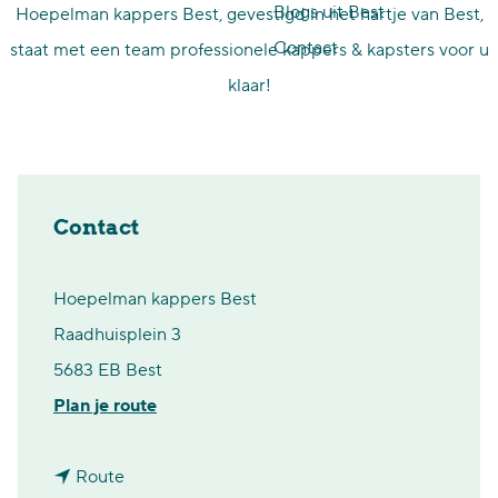
Blogs uit Best
Hoepelman kappers Best, gevestigd in het hartje van Best,
p
Contact
staat met een team professionele kappers & kapsters voor u
a
klaar!
g
e
Contact
Hoepelman kappers Best
Raadhuisplein 3
5683 EB Best
n
Plan je route
a
n
a
Route