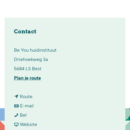
Contact
Be You huidinstituut
Driehoekweg 3a
5684 LS Best
n
Plan je route
a
n
a
Route
a
n
r
E-mail
B
a
a
B
Bel
E
r
a
v
E
Website