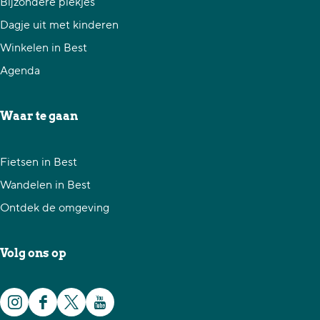
Bijzondere plekjes
e
e
e
Dagje uit met kinderen
z
z
z
Winkelen in Best
e
e
e
Agenda
p
p
p
a
a
a
Waar te gaan
g
g
g
i
i
i
Fietsen in Best
n
n
n
Wandelen in Best
a
a
a
Ontdek de omgeving
o
o
o
p
p
p
Volg ons op
F
X
W
a
h
I
F
X
Y
c
a