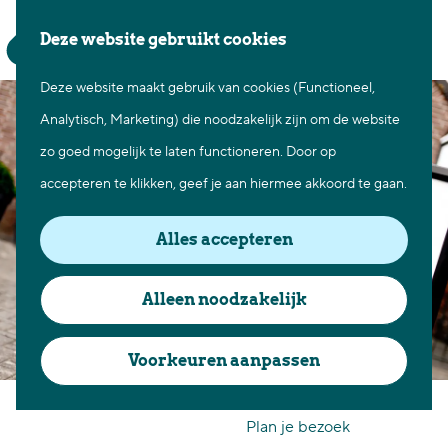
Waar te gaan
Z
K
Deze website gebruikt cookies
Fietsen in Best
o
a
M
Wandelen in Best
Deze website maakt gebruik van cookies (Functioneel,
G
e
a
e
Natuur in Best
Analytisch, Marketing) die noodzakelijk zijn om de website
a
k
r
n
Centrum Best
zo goed mogelijk te laten functioneren. Door op
n
e
t
u
Overnachten in Best
accepteren te klikken, geef je aan hiermee akkoord te gaan.
a
n
Ontdek de omgeving
a
Alles accepteren
r
Over Best
d
Cadeaubon Best
Alleen noodzakelijk
e
Ons populierenverleden
h
Voorkeuren aanpassen
Voor ondernemers en
o
BE YOU Huidinstituut
organisatoren
m
Plan je bezoek
e