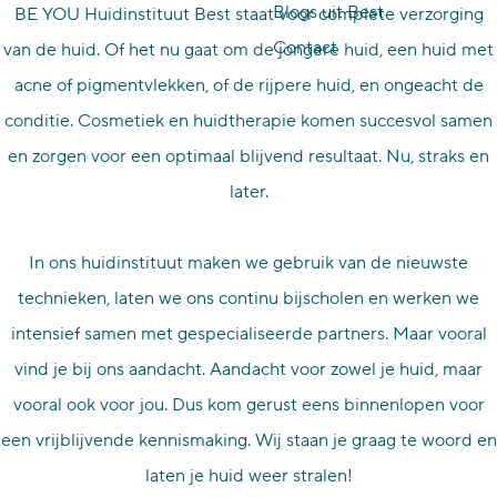
Blogs uit Best
BE YOU Huidinstituut Best staat voor complete verzorging
p
Contact
van de huid. Of het nu gaat om de jongere huid, een huid met
a
acne of pigmentvlekken, of de rijpere huid, en ongeacht de
g
conditie. Cosmetiek en huidtherapie komen succesvol samen
e
en zorgen voor een optimaal blijvend resultaat. Nu, straks en
later.
In ons huidinstituut maken we gebruik van de nieuwste
technieken, laten we ons continu bijscholen en werken we
intensief samen met gespecialiseerde partners. Maar vooral
vind je bij ons aandacht. Aandacht voor zowel je huid, maar
vooral ook voor jou. Dus kom gerust eens binnenlopen voor
een vrijblijvende kennismaking. Wij staan je graag te woord en
laten je huid weer stralen!